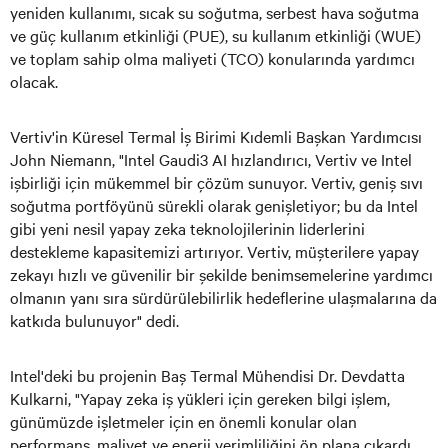
yeniden kullanımı, sıcak su soğutma, serbest hava soğutma
ve güç kullanım etkinliği (PUE), su kullanım etkinliği (WUE)
ve toplam sahip olma maliyeti (TCO) konularında yardımcı
olacak.
Vertiv'in Küresel Termal İş Birimi Kıdemli Başkan Yardımcısı
John Niemann, "Intel Gaudi3 AI hızlandırıcı, Vertiv ve Intel
işbirliği için mükemmel bir çözüm sunuyor. Vertiv, geniş sıvı
soğutma portföyünü sürekli olarak genişletiyor; bu da Intel
gibi yeni nesil yapay zeka teknolojilerinin liderlerini
destekleme kapasitemizi artırıyor. Vertiv, müşterilere yapay
zekayı hızlı ve güvenilir bir şekilde benimsemelerine yardımcı
olmanın yanı sıra sürdürülebilirlik hedeflerine ulaşmalarına da
katkıda bulunuyor" dedi.
Intel'deki bu projenin Baş Termal Mühendisi Dr. Devdatta
Kulkarni, "Yapay zeka iş yükleri için gereken bilgi işlem,
günümüzde işletmeler için en önemli konular olan
performans, maliyet ve enerji verimliliğini ön plana çıkardı.