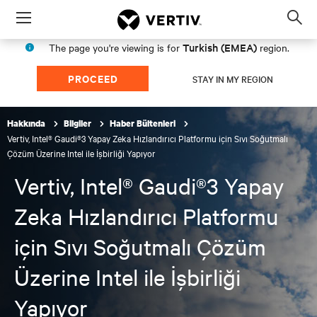
Menu
Op
sea
Turkish (EMEA)
The page you're viewing is for
region.
mod
PROCEED
STAY IN MY REGION
Hakkında
Bilgiler
Haber Bültenleri
Vertiv, Intel® Gaudi®3 Yapay Zeka Hızlandırıcı Platformu için Sıvı Soğutmalı
Çözüm Üzerine Intel ile İşbirliği Yapıyor
Vertiv, Intel® Gaudi®3 Yapay
Zeka Hızlandırıcı Platformu
için Sıvı Soğutmalı Çözüm
Üzerine Intel ile İşbirliği
Yapıyor