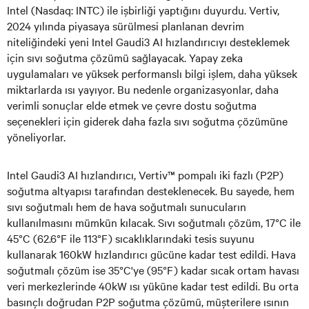
Intel (Nasdaq: INTC) ile işbirliği yaptığını duyurdu. Vertiv,
2024 yılında piyasaya sürülmesi planlanan devrim
niteliğindeki yeni Intel Gaudi3 AI hızlandırıcıyı desteklemek
için sıvı soğutma çözümü sağlayacak. Yapay zeka
uygulamaları ve yüksek performanslı bilgi işlem, daha yüksek
miktarlarda ısı yayıyor. Bu nedenle organizasyonlar, daha
verimli sonuçlar elde etmek ve çevre dostu soğutma
seçenekleri için giderek daha fazla sıvı soğutma çözümüne
yöneliyorlar.
Intel Gaudi3 AI hızlandırıcı, Vertiv™ pompalı iki fazlı (P2P)
soğutma altyapısı tarafından desteklenecek. Bu sayede, hem
sıvı soğutmalı hem de hava soğutmalı sunucuların
kullanılmasını mümkün kılacak. Sıvı soğutmalı çözüm, 17°C ile
45°C (62.6°F ile 113°F) sıcaklıklarındaki tesis suyunu
kullanarak 160kW hızlandırıcı gücüne kadar test edildi. Hava
soğutmalı çözüm ise 35°C'ye (95°F) kadar sıcak ortam havası
veri merkezlerinde 40kW ısı yüküne kadar test edildi. Bu orta
basınçlı doğrudan P2P soğutma çözümü, müşterilere ısının