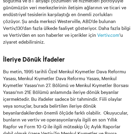
soğutma ve BT altyapı çözümleri ve hizmetleri potföyüyle
günümüzün veri merkezlerinin iletişim ağlarının ve ticari ve
endüstriyel tesislerin karşılaştığı en önemli zorlukları
çözüyor. Şu anda merkezi Westerville, ABD’de bulunan
Vertiv,130’dan fazla ülkede faaliyet gösteriyor. Daha fazla bilgi
ve Vertiv’den en son haberler ve içerikler için
Vertiv.com
’u
ziyaret edebilirsiniz.
İleriye Dönük İfadeler
Bu metin, 1995 tarihli Özel Menkul Kıymetler Dava Reformu
Yasası, Menkul Kıymetler Dava Reformu Yasası, Menkul
Kıymetler Yasası’nın 27. Bölümü ve Menkul Kıymetler Borsası
Yasası’nın 21E Bölümü anlamında ileriye dönük beyanlar
içermektedir. Bu ifadeler sadece bir tahmindir. Fiili olaylar
veya sonuçlar, burada belirtilen ileriye dönük
beyanlardakilerden önemli ölçüde farklı olabilir. Okuyucular,
bunların ve vertiv ve operasyonlarıyla ilgili en son Yıllık
Rapfor ve Form 10-Q ile ilgili müteakip Üç Aylık Raporlar
dahil olmak üzere Vertiv7in Menkul Kıymetler ve Borsa