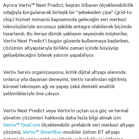
Ayrıca Vertiv™ Next Predict, baştan itibaren ölçeklenebilirlik
odağıyla kurgulanarak birleşik bir “şebekeden çipe” (grid-to-
chip) hizmet mimarisi kapsamında geleceğin veri merkezi
teknolojileriyle sorunsuz şekilde entegre olabilecek biçimde
tasarlandı. Bu ileriye dönük yaklaşım sayesinde müşteriler,
Vertiv Next Predict’i bugün güvenle kullanmaya başlarken,
çözümün altyapılarıyla birlikte zaman içinde büyüyüp
gelişebileceğini bilerek yatırım yapabiliyor.
Vertiv Servis organizasyonu, kritik dijital altyapı alanında
onlarca yıla dayanan deneyimi, Vertiv tarafından eğitilmiş
küresel teknisyen ağı ve yapay zekâ destekli analitik
yetkinlikleriyle öne çıkıyor.
Vertiv Next Predict veya Vertiv’in uçtan uca güç ve termal
yönetim çözümleri hakkında daha fazla bilgi almak için
Vertiv™ OneCore
ölçeklenebilir prefabrik veri merkezi altyapı
çözümü,
Vertiv™ SmartRun
modüler üstten BT altyapı
sistemi ile yapay zekâ ve yüksek yoğunluklu iş yüklerine