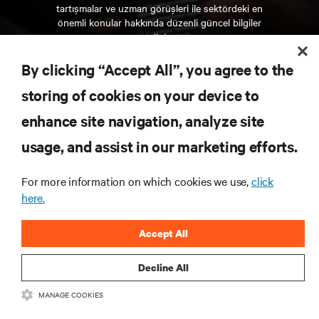
tartışmalar ve uzman görüşleri ile sektördeki en
önemli konular hakkında düzenli güncel bilgiler
edinin.
By clicking “Accept All”, you agree to the
ŞİMDİ KAYDOLUN
storing of cookies on your device to
enhance site navigation, analyze site
KAYNAKLAR
usage, and assist in our marketing efforts.
DESTEK
For more information on which cookies we use,
click
here.
KURUMSAL
Accept All
Decline All
MANAGE COOKIES
BIZIMLE ILETIŞIME GEÇIN