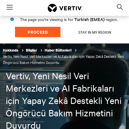
Menu
Op
sea
Turkish (EMEA)
The page you're viewing is for
region.
mod
PROCEED
STAY IN MY REGION
Hakkında
Bilgiler
Haber Bültenleri
Vertiv, Yeni Nesil Veri Merkezleri ve AI Fabrikaları için Yapay Zekâ Destekli Yeni
Öngörücü Bakım Hizmetini Duyurdu
Vertiv, Yeni Nesil Veri
Merkezleri ve AI Fabrikaları
için Yapay Zekâ Destekli Yeni
Öngörücü Bakım Hizmetini
Duyurdu