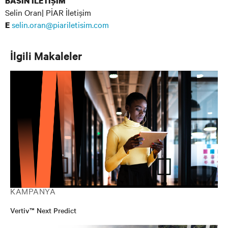
BASIN İLETİŞİM
Selin Oran| PİAR İletişim
selin.oran@piariletisim.com
E
İlgili Makaleler
KAMPANYA
Vertiv™ Next Predict