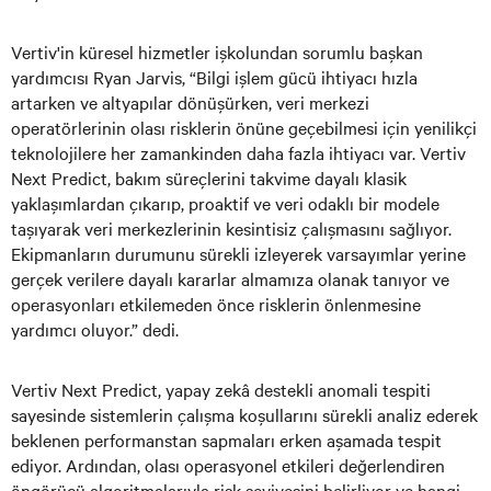
Vertiv'in küresel hizmetler işkolundan sorumlu başkan
yardımcısı Ryan Jarvis, “Bilgi işlem gücü ihtiyacı hızla
artarken ve altyapılar dönüşürken, veri merkezi
operatörlerinin olası risklerin önüne geçebilmesi için yenilikçi
teknolojilere her zamankinden daha fazla ihtiyacı var. Vertiv
Next Predict, bakım süreçlerini takvime dayalı klasik
yaklaşımlardan çıkarıp, proaktif ve veri odaklı bir modele
taşıyarak veri merkezlerinin kesintisiz çalışmasını sağlıyor.
Ekipmanların durumunu sürekli izleyerek varsayımlar yerine
gerçek verilere dayalı kararlar almamıza olanak tanıyor ve
operasyonları etkilemeden önce risklerin önlenmesine
yardımcı oluyor.” dedi.
Vertiv Next Predict, yapay zekâ destekli anomali tespiti
sayesinde sistemlerin çalışma koşullarını sürekli analiz ederek
beklenen performanstan sapmaları erken aşamada tespit
ediyor. Ardından, olası operasyonel etkileri değerlendiren
öngörücü algoritmalarıyla risk seviyesini belirliyor ve hangi