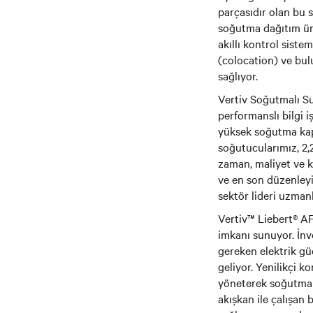
parçasıdır olan bu 
soğutma dağıtım ün
akıllı kontrol sist
(colocation) ve bulu
sağlıyor.
Vertiv Soğutmalı S
performanslı bilgi 
yüksek soğutma kap
soğutucularımız, 2
zaman, maliyet ve 
ve en son düzenley
sektör lideri uzman
Vertiv™ Liebert® AF
imkanı sunuyor. İnv
gereken elektrik güc
geliyor. Yenilikçi ko
yöneterek soğutma s
akışkan ile çalışan