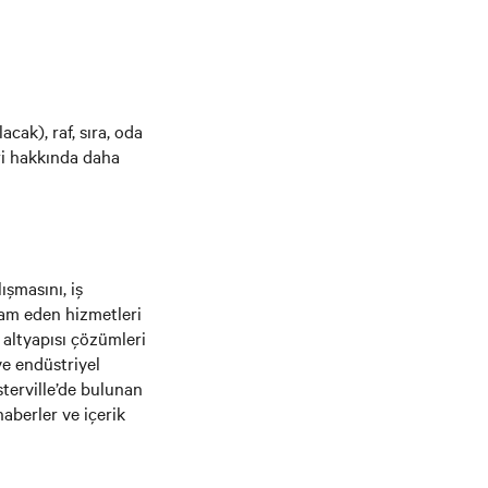
ak), raf, sıra, oda
ri hakkında daha
ışmasını, iş
vam eden hizmetleri
 altyapısı çözümleri
ve endüstriyel
sterville’de bulunan
haberler ve içerik