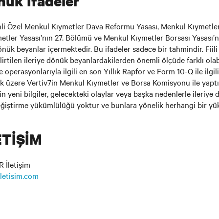
nük İfadeler
ihli Özel Menkul Kıymetler Dava Reformu Yasası, Menkul Kıymetl
etler Yasası’nın 27. Bölümü ve Menkul Kıymetler Borsası Yasası’
nük beyanlar içermektedir. Bu ifadeler sadece bir tahmindir. Fiili
irtilen ileriye dönük beyanlardakilerden önemli ölçüde farklı olab
e operasyonlarıyla ilgili en son Yıllık Rapfor ve Form 10-Q ile ilgi
k üzere Vertiv7in Menkul Kıymetler ve Borsa Komisyonu ile yaptı
v’in yeni bilgiler, gelecekteki olaylar veya başka nedenlerle ileriye
ğiştirme yükümlülüğü yoktur ve bunlara yönelik herhangi bir y
ETİŞİM
R İletişim
iletisim.com