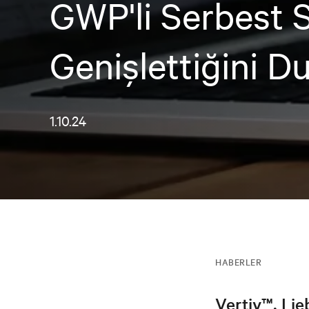
GWP'li Serbest 
Genişlettiğini D
1.10.24
HABERLER
Vertiv™, Lie