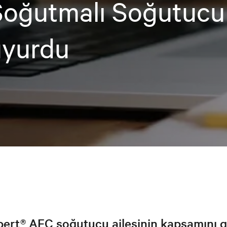
Soğutmalı Soğutucu 
uyurdu
bert® AFC soğutucu ailesinin kapsamını g