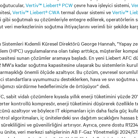
soğutucular,
Vertiv™ Liebert® PCW
çevre hava işleyici sistemi,
Ve
itesi,
Vertiv™ Liebert® CWA
termal duvar sistemi ve
Vertiv™ Li
emi gibi soğutmalı su çözümleriyle entegre edilerek, operatörlerin
t veri merkezlerinin soğutma ihtiyaçlarını verimli bir şekilde kar
u Sistemleri Kıdemli Küresel Direktörü George Hannah, "Yapay z
işlem (HPC) uygulamalarına olan talep arttıkça, müşteriler kompa
asitesi sunan çözümler aramaya başladı. En yeni Liebert AFC 
,2 MW'a kadar soğutma kapasitesine ulaşarak bu sistemlerin kuru
karmaşıklığı önemli ölçüde azaltıyor. Bu çözüm, çevresel sorum
ici standartlara uyumumuzu desteklerken, hava ve sıvı soğutma 
lığımızı sürdürme hedeflerimizle de örtüşüyor" dedi.
C, sabit vidalı çözümlere kıyasla yıllık enerji tüketimini yüzde 2
erter kontrollü kompresör, enerji tüketimini düşürerek özellikle 
ünü azaltıyor ve böylece IT ekipmanları için daha fazla güç kullan
ntrol algoritmaları, iç ünitelerdeki sıvı dağıtım sıcaklığını hassas b
ürekliliğini ve güvenilirliğini artırıyor. Ayrıca, çevre dostu R1
 bu ünite, veri merkezi sahiplerinin AB F-Gaz Yönetmeliği 2024/5