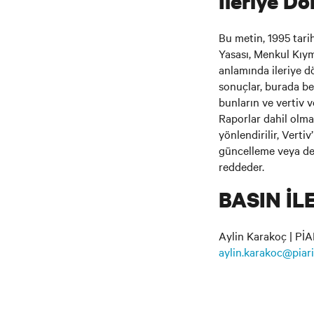
İleriye Dö
Bu metin, 1995 tar
Yasası, Menkul Kıym
anlamında ileriye dö
sonuçlar, burada bel
bunların ve vertiv v
Raporlar dahil olma
yönlendirilir, Verti
güncelleme veya de
reddeder.
BASIN İL
Aylin Karakoç | PİA
aylin.karakoc@piar