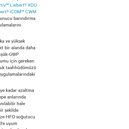
rtiv™ Liebert® XDU
ebert® iCOM™ CWM
 sunucu barındırma
şılamalarını
eka ve yüksek
kt bir alanda daha
düşük-GWP
lumu için gereken
luluk taahhüdümüzü
uygulamalarındaki
0'ye kadar azaltma
tepe anlarında
ılabilir hale
ir şekilde
234ze HFO soğutucu
73'e uyum