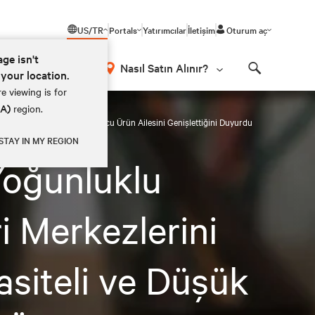
US/TR
Portals
Yatırımcılar
İletişim
Oturum aç
age isn't
Nasıl Satın Alınır?
 your location.
Search
e viewing is for
EA)
region.
i Serbest Soğutmalı Soğutucu Ürün Ailesini Genişlettiğini Duyurdu
STAY IN MY REGION
Yoğunluklu
 Merkezlerini
siteli ve Düşük