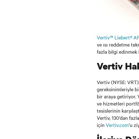
Vertiv™ Liebert® A
ve ısı reddetme tek
fazla bilgi edinmek 
Vertiv Ha
Vertiv (NYSE: VRT) m
gereksinimleriyle b
bir araya getiriyor
ve hizmetleri portf
tesislerinin karşıl
Vertiv, 130’dan fazl
için
Vertiv.com
’u zi