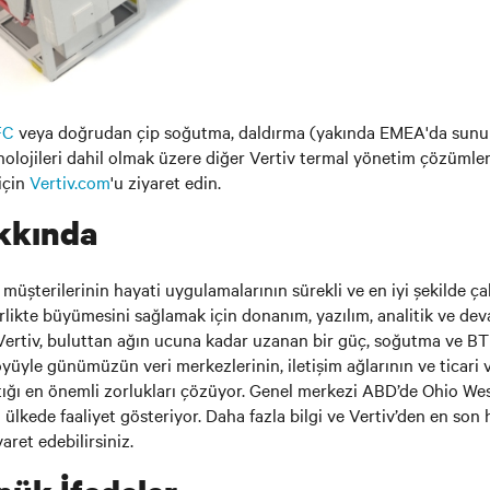
FC
veya doğrudan çip soğutma, daldırma (yakında EMEA'da sunulac
nolojileri dahil olmak üzere diğer Vertiv termal yönetim çözümle
için
Vertiv.com
'u ziyaret edin.
kkında
üşterilerinin hayati uygulamalarının sürekli ve en iyi şekilde çal
irlikte büyümesini sağlamak için donanım, yazılım, analitik ve de
. Vertiv, buluttan ağın ucuna kadar uzanan bir güç, soğutma ve BT
öyüyle günümüzün veri merkezlerinin, iletişim ağlarının ve ticari 
aştığı en önemli zorlukları çözüyor. Genel merkezi ABD’de Ohio We
a ülkede faaliyet gösteriyor. Daha fazla bilgi ve Vertiv’den en son 
yaret edebilirsiniz.