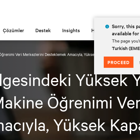
Sorry, this p
Çözümler
Destek
Insights
Hakkında
available for
The page you'r
Turkish (EM
renimi Veri Merkezlerini Desteklemek Amacıyla, Yüksek Kapasiteli ve Düşük GWP'l
PROCEED
lgesindeki Yüksek 
akine Öğrenimi Veri
cıyla, Yüksek Kapa