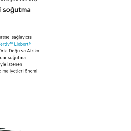
li soğutma
üresel sağlayıcısı
ertiv™ Liebert®
 Orta Doğu ve Afrika
kadar soğutma
yle istenen
e maliyetleri önemli