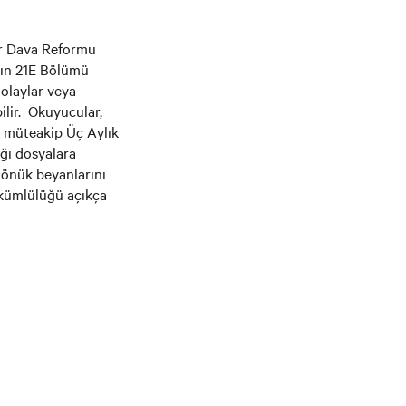
er Dava Reformu
nın 21E Bölümü
 olaylar veya
ilir. Okuyucular,
li müteakip Üç Aylık
ğı dosyalara
 dönük beyanlarını
ükümlülüğü açıkça