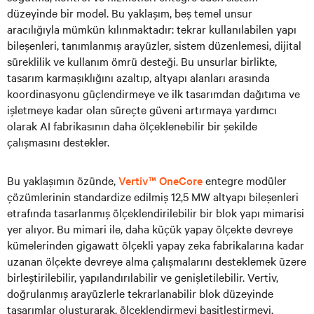
düzeyinde bir model. Bu yaklaşım, beş temel unsur
aracılığıyla mümkün kılınmaktadır: tekrar kullanılabilen yapı
bileşenleri, tanımlanmış arayüzler, sistem düzenlemesi, dijital
süreklilik ve kullanım ömrü desteği. Bu unsurlar birlikte,
tasarım karmaşıklığını azaltıp, altyapı alanları arasında
koordinasyonu güçlendirmeye ve ilk tasarımdan dağıtıma ve
işletmeye kadar olan süreçte güveni artırmaya yardımcı
olarak AI fabrikasının daha ölçeklenebilir bir şekilde
çalışmasını destekler.
Bu yaklaşımın özünde,
Vertiv™ OneCore
entegre modüler
çözümlerinin standardize edilmiş 12,5 MW altyapı bileşenleri
etrafında tasarlanmış ölçeklendirilebilir bir blok yapı mimarisi
yer alıyor. Bu mimari ile, daha küçük yapay ölçekte devreye
kümelerinden gigawatt ölçekli yapay zeka fabrikalarına kadar
uzanan ölçekte devreye alma çalışmalarını desteklemek üzere
birleştirilebilir, yapılandırılabilir ve genişletilebilir. Vertiv,
doğrulanmış arayüzlerle tekrarlanabilir blok düzeyinde
tasarımlar oluşturarak, ölçeklendirmeyi basitleştirmeyi,