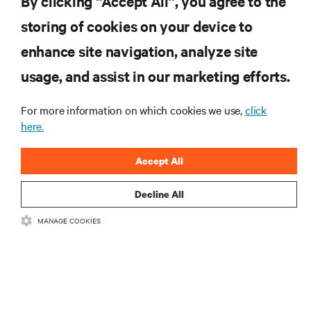
By clicking “Accept All”, you agree to the
ŞİMDİ KAYDOLUN
storing of cookies on your device to
enhance site navigation, analyze site
KAYNAKLAR
usage, and assist in our marketing efforts.
DESTEK
For more information on which cookies we use,
click
here.
KURUMSAL
Accept All
Decline All
MANAGE COOKIES
BIZIMLE ILETIŞIME GEÇIN
Insta
•
•
Kullanım Şartları
Veri Gizliliği ve Çerez Politikası
Erişilebilirlik Beyanı