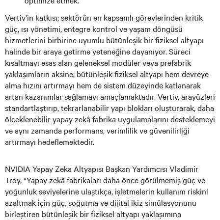
optimize etmek.
Vertiv'in katkısı; sektörün en kapsamlı görevlerinden kritik
güç, ısı yönetimi, entegre kontrol ve yaşam döngüsü
hizmetlerini birbirine uyumlu bütünleşik bir fiziksel altyapı
halinde bir araya getirme yeteneğine dayanıyor. Süreci
kısaltmayı esas alan geleneksel modüler veya prefabrik
yaklaşımların aksine, bütünleşik fiziksel altyapı hem devreye
alma hızını artırmayı hem de sistem düzeyinde katlanarak
artan kazanımlar sağlamayı amaçlamaktadır. Vertiv, arayüzleri
standartlaştırıp, tekrarlanabilir yapı blokları oluşturarak, daha
ölçeklenebilir yapay zekâ fabrika uygulamalarını desteklemeyi
ve aynı zamanda performans, verimlilik ve güvenilirliği
artırmayı hedeflemektedir.
NVIDIA Yapay Zeka Altyapısı Başkan Yardımcısı Vladimir
Troy, “Yapay zekâ fabrikaları daha önce görülmemiş güç ve
yoğunluk seviyelerine ulaştıkça, işletmelerin kullanım riskini
azaltmak için güç, soğutma ve dijital ikiz simülasyonunu
birleştiren bütünleşik bir fiziksel altyapı yaklaşımına