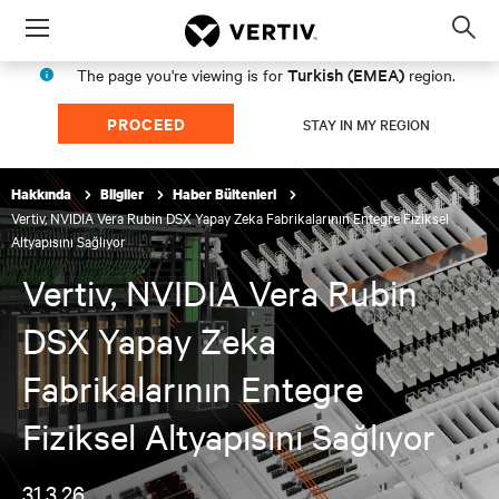
Menu
Op
sea
Turkish (EMEA)
The page you're viewing is for
region.
mod
PROCEED
STAY IN MY REGION
Hakkında
Bilgiler
Haber Bültenleri
Vertiv, NVIDIA Vera Rubin DSX Yapay Zeka Fabrikalarının Entegre Fiziksel
Altyapısını Sağlıyor
Vertiv, NVIDIA Vera Rubin
DSX Yapay Zeka
Fabrikalarının Entegre
Fiziksel Altyapısını Sağlıyor
31.3.26