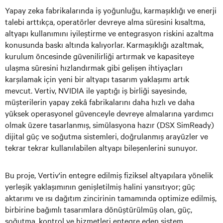
Yapay zeka fabrikalarında iş yoğunluğu, karmaşıklığı ve enerji
talebi arttıkça, operatörler devreye alma süresini kısaltma,
altyapı kullanımını iyileştirme ve entegrasyon riskini azaltma
konusunda baskı altında kalıyorlar. Karmaşıklığı azaltmak,
kurulum öncesinde güvenilirliği artırmak ve kapasiteye
ulaşma süresini hızlandırmak gibi gelişen ihtiyaçları
karşılamak için yeni bir altyapı tasarım yaklaşımı artık
mevcut. Vertiv, NVIDIA ile yaptığı iş birliği sayesinde,
müşterilerin yapay zekâ fabrikalarını daha hızlı ve daha
yüksek operasyonel güvenceyle devreye almalarına yardımcı
olmak üzere tasarlanmış, simülasyona hazır (DSX SimReady)
dijital güç ve soğutma sistemleri, doğrulanmış arayüzler ve
tekrar tekrar kullanılabilen altyapı bileşenlerini sunuyor.
Bu proje, Vertiv'in entegre edilmiş fiziksel altyapılara yönelik
yerleşik yaklaşımının genişletilmiş halini yansıtıyor; güç
aktarımı ve ısı dağıtım zincirinin tamamında optimize edilmiş,
birbirine bağımlı tasarımlara dönüştürülmüş olan, güç,
soğutma, kontrol ve hizmetleri entegre eden sistem