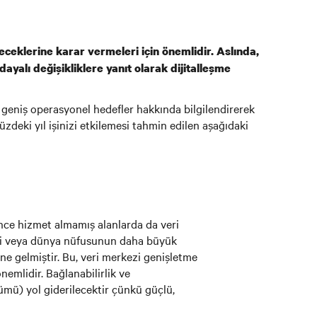
teceklerine karar vermeleri için önemlidir. Aslında,
alı değişikliklere yanıt olarak dijitalleşme
 geniş operasyonel hedefler hakkında bilgilendirerek
zdeki yıl işinizi etkilemesi tahmin edilen aşağıdaki
önce hizmet almamış alanlarda da veri
mesi veya dünya nüfusunun daha büyük
ine gelmiştir. Bu, veri merkezi genişletme
nemlidir. Bağlanabilirlik ve
çümü) yol giderilecektir çünkü güçlü,