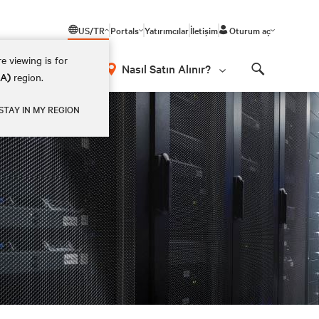
US/TR
Portals
Yatırımcılar
İletişim
Oturum aç
e viewing is for
Nasıl Satın Alınır?
EA)
region.
Search
STAY IN MY REGION