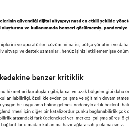
lerinin güvendiği dijital altyapıyı nasıl en etkili şekilde yöne
 oluşturma ve kullanımında benzeri görülmemiş, pandemiye day
hiplerini ve operatörleri çözüm mimarisi, bütçe yönetimi ve daha
iv altyapı ve destek uzmanları, henüz işinizi etkilememişse önümü
edekine benzer kritiklik
mu hizmetleri kuruluşları gibi, kırsal ve uzak bölgeler gibi daha 
kullanılabilirliği, özellikle evden çalışma ve eğitimin devam et
in yaygın bir uygulama haline gelmesi nedeniyle artık beklenti hal
lendirmesi için diğer bir katalizördür çünkü bağlanabilirlik çok ö
bilirlik arasındaki fark (geleneksel veri merkezi çalışma süresi öl
 bağlantılar olmadan kullanıma hazır ağlara sahip olamazsınız.