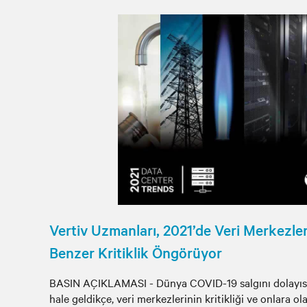
Vertiv Uzmanları, 2021’de Veri Merkezle
Benzer Kritiklik Öngörüyor
BASIN AÇIKLAMASI - Dünya COVID-19 salgını dolayısı
hale geldikçe, veri merkezlerinin kritikliği ve onlara ol