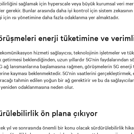
abilirliğini sağlamak için hyperscale veya büyük kurumsal veri me
ler gerekir. Bunlar arasında daha iyi kontrol için sistem zekasının
ği için ısı yönetimine daha fazla odaklanma yer almaktadır.
rüşmeleri enerji tüketimine ve veriml
ekomünikasyon hizmeti sağlayıcısı, teknolojinin işletmeler ve tük
ik getirmesi beklendiğinden, uzun yıllardır 5G'nin faydalarından 
5G ağ lansmanlarına başlamasına rağmen, görüşmelerin 5G enerji tü
rine kayması beklenmektedir. 5G'nin vaatlerini gerçekleştirmek, e
tıracağı tahmin edilen yoğun bir ağ gerektirir ve bu da sağlayıcıl
yeniden odaklanmasına neden olur.
rülebilirlik ön plana çıkıyor
ek yıl ve sonrasında önemli bir konu olacak sürdürülebilirlik hika