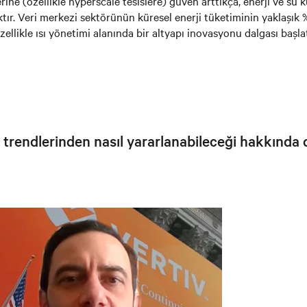
ine (özellikle hyperscale tesislere) güven arttıkça, enerji ve su ku
ktır. Veri merkezi sektörünün küresel enerji tüketiminin yaklaşık
özellikle ısı yönetimi alanında bir altyapı inovasyonu dalgası baş
 trendlerinden nasıl yararlanabileceği hakkında d