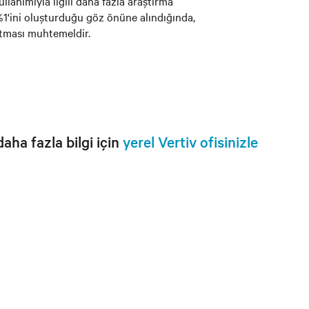
llanımıyla ilgili daha fazla araştırma
 %1'ini oluşturduğu göz önüne alındığında,
latması muhtemeldir.
aha fazla bilgi için
yerel Vertiv ofisinizle