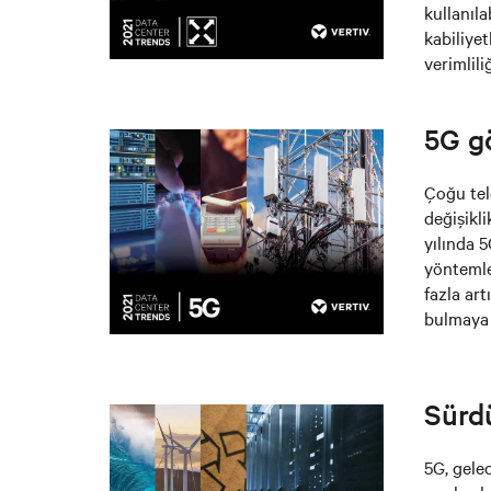
kullanıl
kabiliyet
verimlili
5G gö
Çoğu tel
değişikl
yılında 
yöntemle
fazla ar
bulmaya 
Sürdü
5G, gelec