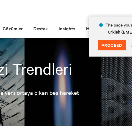
The page you'r
Çözümler
Destek
Insights
Hakkında
Turkish (EM
PROCEED
i Trendleri
eya yeni ortaya çıkan beş hareket