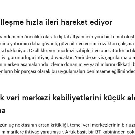
alleşme hızla ileri hareket ediyor
pandeminin öncelikli olarak dijital altyapı için yeni bir temel ol
mine yatırımın daha güvenli, güvenilir ve verimli uzaktan çalışma
ı bekleniyor. Özellikle, veri merkezi sahipleri ve operatörler artı
 iyi görünürlüğe ihtiyaç duyacaktır. Yerinde servis çağrılarına ola
in erken aşamalarında izleme donanım ve yazılımlarını dikkatli bi
nların bir parçası olarak bu uygulamaları benimseme eğiliminded
 veri merkezi kabiliyetlerini küçük al
ma
n uç noktasının artan kritikliği, temel veri merkezlerinin bir uza
mimarilere ihtiyaç yaratmıştır. Artık basit bir BT kabininden çok 