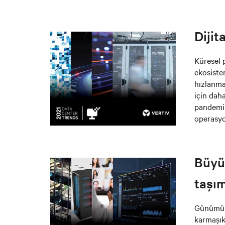
Dijit
Küresel 
ekosiste
hızlanmas
için daha
pandemin
operasyo
Büyük
taşı
Günümüzü
karmaşık 