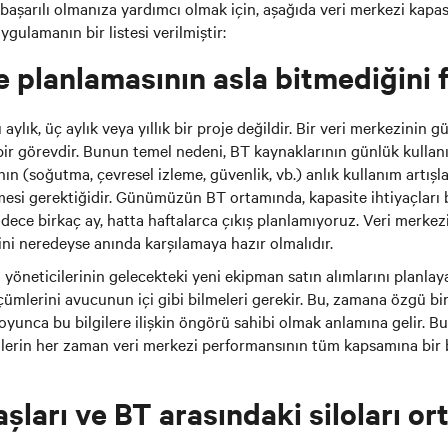
 başarılı olmanıza yardımcı olmak için, aşağıda veri merkezi kapas
uygulamanın bir listesi verilmiştir:
e planlamasının asla bitmediğini 
aylık, üç aylık veya yıllık bir proje değildir. Bir veri merkezinin g
z bir görevdir. Bunun temel nedeni, BT kaynaklarının günlük kullan
nın (soğutma, çevresel izleme, güvenlik, vb.) anlık kullanım artışla
mesi gerektiğidir. Günümüzün BT ortamında, kapasite ihtiyaçları b
sadece birkaç ay, hatta haftalarca çıkış planlamıyoruz. Veri merkezi
ini neredeyse anında karşılamaya hazır olmalıdır.
 yöneticilerinin gelecekteki yeni ekipman satın alımlarını planlaya
ümlerini avucunun içi gibi bilmeleri gerekir. Bu, zamana özgü bi
oyunca bu bilgilere ilişkin öngörü sahibi olmak anlamına gelir.
cilerin her zaman veri merkezi performansının tüm kapsamına bir 
aşları ve BT arasındaki siloları o