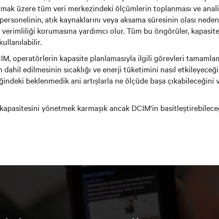
olmak üzere tüm veri merkezindeki ölçümlerin toplanması ve analiz
personelinin, atık kaynaklarını veya aksama süresinin olası nedenl
verimliliği korumasına yardımcı olur. Tüm bu öngörüler, kapasit
ullanılabilir.
M, operatörlerin kapasite planlamasıyla ilgili görevleri tamamlama
 dahil edilmesinin sıcaklığı ve enerji tüketimini nasıl etkileyeceğin
fiğindeki beklenmedik ani artışlarla ne ölçüde başa çıkabileceğini
kapasitesini yönetmek karmaşık ancak DCIM'in basitleştirebileceği 