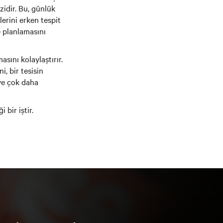
idir. Bu, günlük
erini erken tespit
e planlamasını
sını kolaylaştırır.
i, bir tesisin
 ve çok daha
bir iştir.