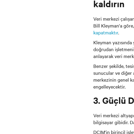
kaldırın
Veri merkezi çalışan
Bill Kleyman'a göre,
kapatmaktır
.
Kleyman yazısında ş
doğrudan işletmenin 
anlayarak veri merk
Benzer şekilde, tesis
sunucular ve diğer 
merkezinin genel ka
engelleyecektir.
3. Güçlü 
Veri merkezi altyap
bilgisayar gibidir.
DCIM'in birincil işl