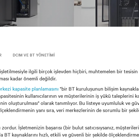
R
DCIM VE BT YÖNETIMI
işletilmesiyle ilgili birçok işlevden hiçbiri, muhtemelen bir tesis
ması kadar önemli değildir.
rkezi kapasite planlamasını
"bir BT kuruluşunun bilişim kaynakla
asitesinin kullanıcılarının ve müşterilerinin iş yükü taleplerini k
inin oluşturulması" olarak tanımlıyor. Bu listeye uyumluluk ve güve
ölçeklendirmenin yanı sıra, veri merkezlerinin de sorumlu bir şeki
zordur. İşletmenizin başarısı (bir bulut satıcısıysanız, müşterileri
a BT kaynaklarını hızlı, etkili ve güvenli bir şekilde ölçeklendirm