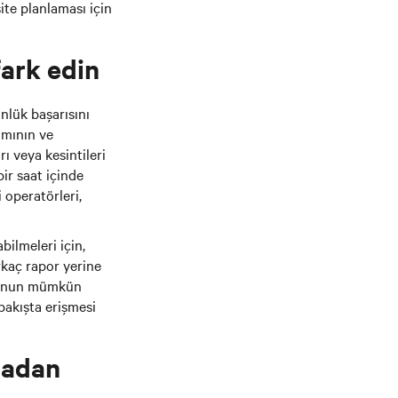
ite planlaması için
fark edin
ünlük başarısını
ımının ve
rı veya kesintileri
ir saat içinde
 operatörleri,
bilmeleri için,
rkaç rapor yerine
 Bunun mümkün
bakışta erişmesi
rtadan