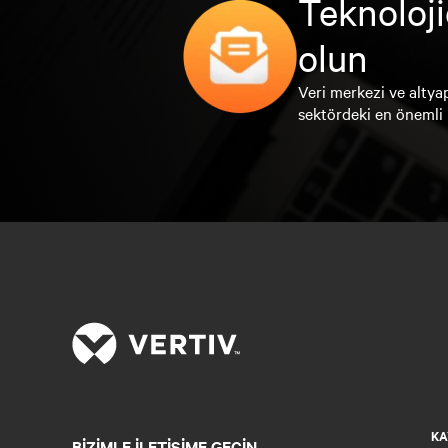
Teknoloji
olun
Veri merkezi ve altyap
sektördeki en önemli 
KA
BIZIMLE ILETIŞIME GEÇIN