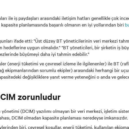
ları ile iş paydaşları arasındaki iletişim hatları genellikle çok inc
 kapasite planlamasında başarılı olmanın en iyi yollarından biri
b
unları ifade etti: "Üst düzey BT yöneticilerinin veri merkezi tahm
hedeflerine uygun olmalıdır." "BT yöneticileri, bir şirketin iş büy
ezlerinde büyümeyi daha iyi tahmin edebilir."
ler (enerji tüketimi ve çevresel izleme ile ilgilenenler) ile BT (rafl
ağ ekipmanlarından sorumlu ekipler) arasındaki herhangi bir uçur
pasitedeki değişikliklere yanıt verme yeteneğini o anda ve gelec
DCIM zorunludur
ı yönetimi (DCIM) yazılımı olmayan bir veri merkezi, işletim sist
 Dahası, DCIM olmadan kapasite planlaması neredeyse imkansızdır.
evlerinden biri, çevresel koşullar, enerji tüketimi, kullanılan eki