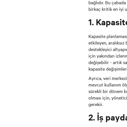
bağlıdır. Bu çabada
birkaç kritik en iyi 
1. Kapasit
Kapasite planlaması 
etkileyen, aralıksı
destekleyici altyapı
için yakından izlen
değişebilir - artık 
kapasite değişimler
Ayrıca, veri merkezi
mevcut kullanım ölç
sürekli bir dönem b
olması için, yöneti
gerekir.
2. İş payd