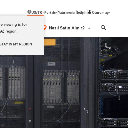
US/TR
Portals
Yatırımcılar
İletişim
Oturum aç
e viewing is for
Nasıl Satın Alınır?
EA)
region.
Search
STAY IN MY REGION