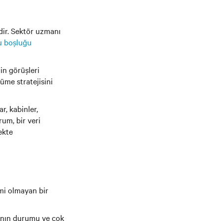
edir. Sektör uzmanı
u boşluğu
in görüşleri
üme stratejisini
ar, kabinler,
um, bir veri
ekte
emi olmayan bir
pmanın durumu ve çok