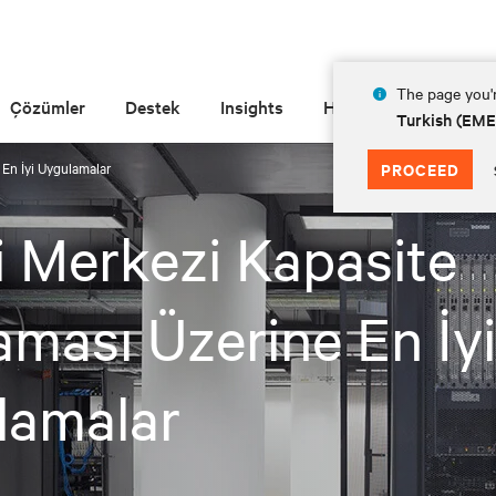
The page you'r
Çözümler
Destek
Insights
Hakkında
Turkish (EM
 En İyi Uygulamalar
PROCEED
i Merkezi Kapasite
aması Üzerine En İyi
lamalar