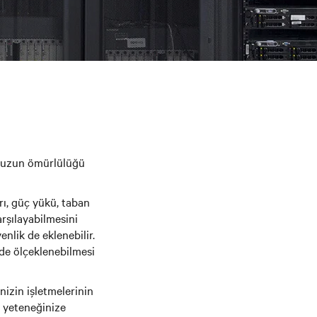
in uzun ömürlülüğü
rı, güç yükü, taban
arşılayabilmesini
nlik de eklenebilir.
lde ölçeklenebilmesi
nizin işletmelerinin
e yeteneğinize