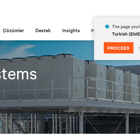
The page you'r
Çözümler
Destek
Insights
Hakkında
Turkish (EM
PROCEED
stems