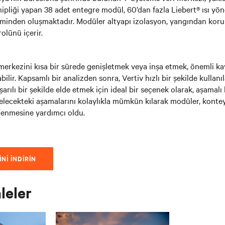
hipliği yapan 38 adet entegre modül, 60’dan fazla Liebert® ısı yön
eminden oluşmaktadır. Modüler altyapı izolasyon, yangından kor
olünü içerir.
 merkezini kısa bir sürede genişletmek veya inşa etmek, önemli ka
ilir. Kapsamlı bir analizden sonra, Vertiv hızlı bir şekilde kullanıl
aşarılı bir şekilde elde etmek için ideal bir seçenek olarak, aşamalı 
elecekteki aşamalarını kolaylıkla mümkün kılarak modüler, konteyn
enmesine yardımcı oldu.
NI INDIRIN
aleler