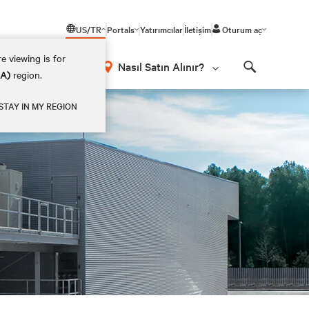
US/TR
Portals
Yatırımcılar
İletişim
Oturum aç
e viewing is for
Nasıl Satın Alınır?
EA)
region.
Search
STAY IN MY REGION