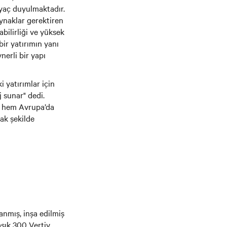
iyaç duyulmaktadır.
ynaklar gerektiren
abilirliği ve yüksek
bir yatırımın yanı
erli bir yapı
 yatırımlar için
j sunar" dedi.
zi hem Avrupa’da
ak şekilde
anmış, inşa edilmiş
şık 300 Vertiv