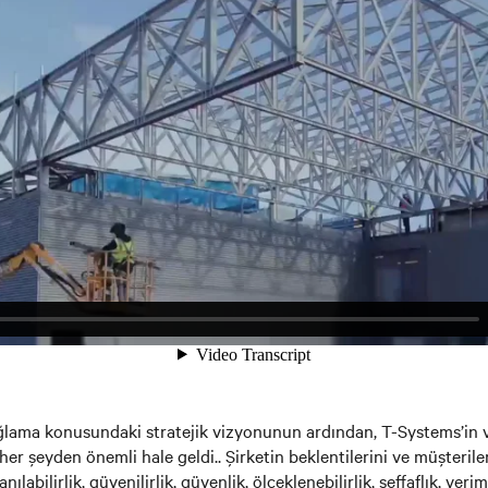
ğlama konusundaki stratejik vizyonunun ardından, T-Systems’in 
her şeyden önemli hale geldi.. Şirketin beklentilerini ve müşterile
nılabilirlik, güvenilirlik, güvenlik, ölçeklenebilirlik, şeffaflık, veriml