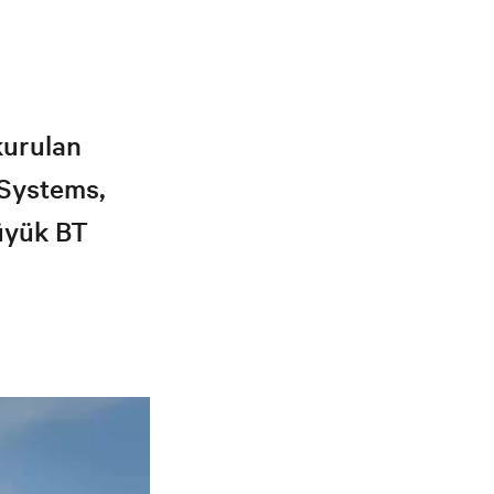
kurulan
-Systems,
büyük BT