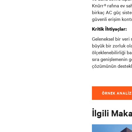
Knürr® rafına ev sa
birkaç AC güç sist
güvenli erişim kontr
Kritik İhtiyaçlar:
Geleneksel bir veri
büyük bir zorluk olab
ölçeklenebilirliği b
sıra genişlemenin g
çözümünün destekl
ÖRNEK ANALIZI
İlgili Mak