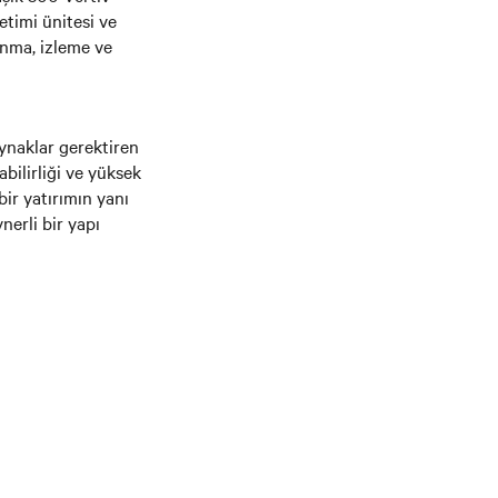
etimi ünitesi ve
unma, izleme ve
ynaklar gerektiren
abilirliği ve yüksek
bir yatırımın yanı
erli bir yapı