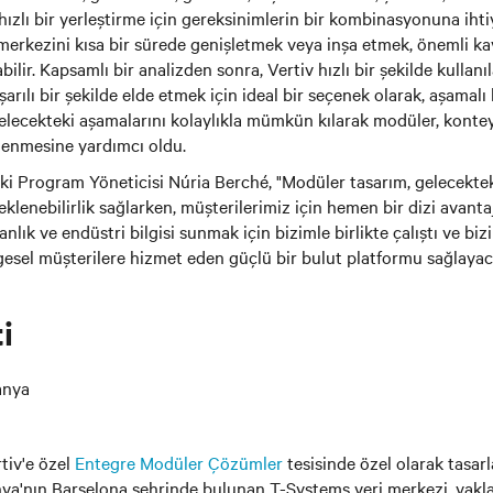
 hızlı bir yerleştirme için gereksinimlerin bir kombinasyonuna iht
 merkezini kısa bir sürede genişletmek veya inşa etmek, önemli ka
ilir. Kapsamlı bir analizden sonra, Vertiv hızlı bir şekilde kullanıl
aşarılı bir şekilde elde etmek için ideal bir seçenek olarak, aşamalı 
elecekteki aşamalarını kolaylıkla mümkün kılarak modüler, konteyn
enmesine yardımcı oldu.
ki Program Yöneticisi Núria Berché, "Modüler tasarım, gelecekteki
eklenebilirlik sağlarken, müşterilerimiz için hemen bir dizi avanta
nlık ve endüstri bilgisi sunmak için bizimle birlikte çalıştı ve bi
gesel müşterilere hizmet eden güçlü bir bulut platformu sağlayac
i
anya
tiv'e özel
Entegre Modüler Çözümler
tesisinde özel olarak tasarl
ya'nın Barselona şehrinde bulunan T-Systems veri merkezi, yakla