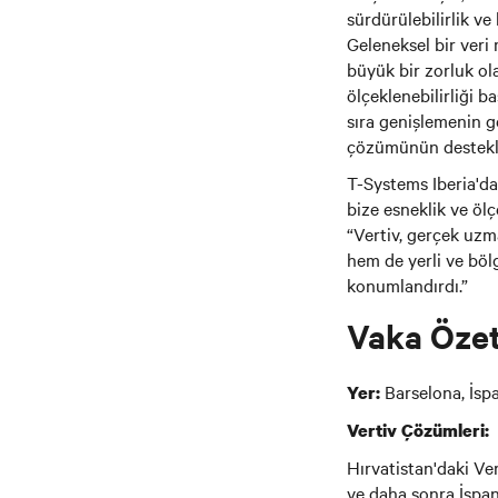
sürdürülebilirlik ve
Geleneksel bir veri
büyük bir zorluk olab
ölçeklenebilirliği b
sıra genişlemenin g
çözümünün destekl
T-Systems Iberia'da
bize esneklik ve ölç
“Vertiv, gerçek uzma
hem de yerli ve böl
konumlandırdı.”
Vaka Özet
Barselona, İsp
Yer:
Vertiv Çözümleri:
Hırvatistan'daki Ver
ve daha sonra İspan