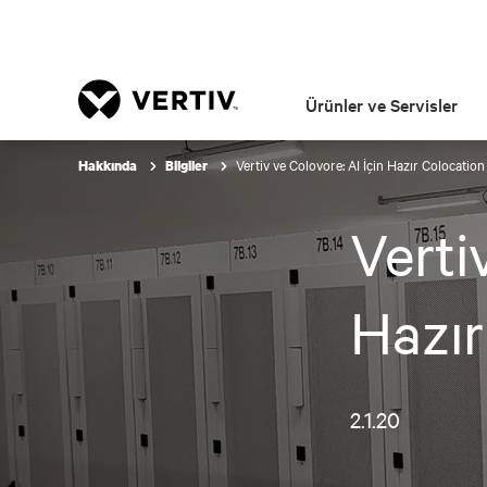
Ürünler ve Servisler
Vertiv ve Colovore: AI İçin Hazır Colocatio
Hakkında
Bilgiler
Verti
Hazır
2.1.20