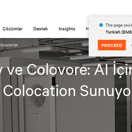
The page you'r
Çözümler
Destek
Insights
Hakkında
Turkish (EM
n Sunuyorlar
PROCEED
v ve Colovore: AI İçi
 Colocation Sunuyo