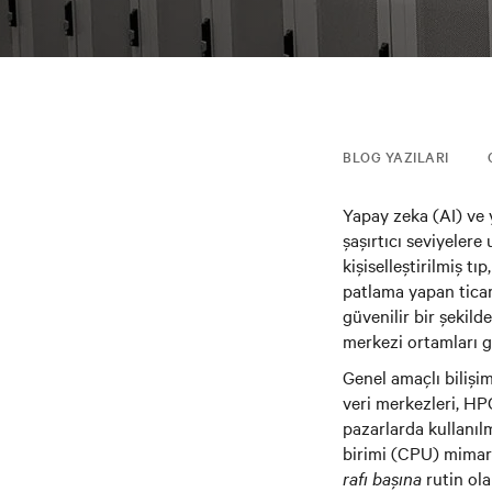
BLOG YAZILARI
Yapay zeka (AI) ve 
şaşırtıcı seviyelere 
kişiselleştirilmiş tı
patlama yapan ticari
güvenilir bir şekild
merkezi ortamları g
Genel amaçlı bilişim
veri merkezleri, HP
pazarlarda kullanılm
birimi (CPU) mimari
rafı başına
rutin ola