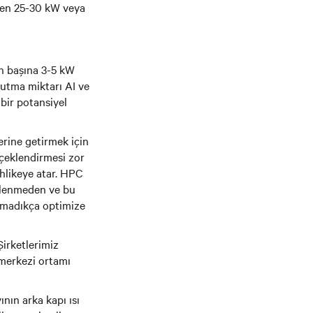
rken 25-30 kW veya
in başına 3-5 kW
oğutma miktarı AI ve
bir potansiyel
erine getirmek için
lçeklendirmesi zor
ehlikeye atar. HPC
etlenmeden ve bu
olmadıkça optimize
Şirketlerimiz
i merkezi ortamı
nın arka kapı ısı