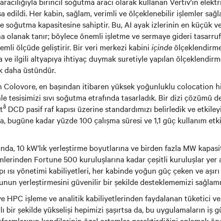
racılığıyla birincil soğutma aracı olarak kullanan Vertiv'in elekt
şa edildi. Her kabin, sağlam, verimli ve ölçeklenebilir işlemler sa
 soğutma kapasitesine sahiptir. Bu, AI ayak izlerinin en küçük 
a olanak tanır; böylece önemli işletme ve sermaye gideri tasarruf
nemli ölçüde geliştirir. Bir veri merkezi kabini
içinde
ölçeklendirme
a ve ilgili altyapıya ihtiyaç duymak suretiyle yapılan ölçeklendir
 daha üstündür.
n Colovore, en başından itibaren yüksek yoğunluklu colocation 
nle tesisimizi sıvı soğutma etrafında tasarladık. Bir dizi çözümü 
â
t
DCD pasif raf kapısı üzerine standardımızı belirledik ve etkileyi
mda, bugüne kadar yüzde 100 çalışma süresi ve 1,1 güç kullanım etk
ında, 10 kW’lık yerleştirme boyutlarına ve birden fazla MW kapasi
imlerinden Fortune 500 kuruluşlarına kadar çeşitli kuruluşlar yer a
pı ısı yönetimi kabiliyetleri, her kabinde yoğun güç çeken ve aşırı 
un yerleştirmesini güvenilir bir şekilde desteklememizi sağlamış
e HPC işleme ve analitik kabiliyetlerinden faydalanan tüketici v
lı bir şekilde yükselişi hepimizi şaşırtsa da, bu uygulamaların i
atformlarının kendilerinin özel ortamlar gerektirdiğini anlamak ön