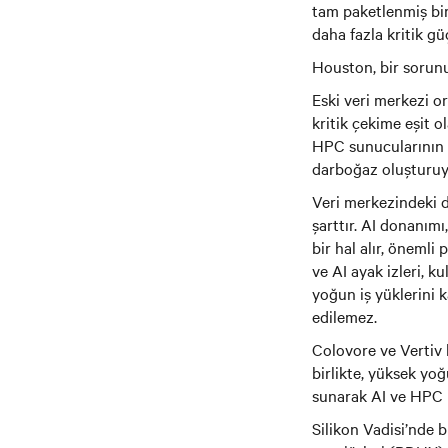
tam paketlenmiş bir
daha fazla kritik gü
Houston, bir sorun
Eski veri merkezi o
kritik çekime eşit o
HPC sunucularının d
darboğaz oluşturuy
Veri merkezindeki da
şarttır. AI donanım
bir hal alır, öneml
ve AI ayak izleri, 
yoğun iş yüklerini 
edilemez.
Colovore ve Vertiv b
birlikte, yüksek yoğ
sunarak AI ve HPC 
Silikon Vadisi’nde 