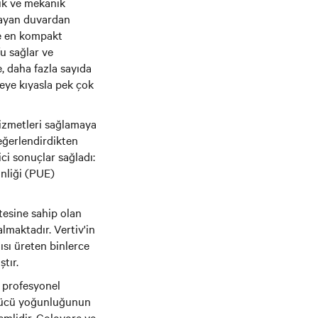
rik ve mekanik
ğlayan duvardan
ve en kompakt
u sağlar ve
, daha fazla sayıda
meye kıyasla pek çok
hizmetleri sağlamaya
değerlendirdikten
ci sonuçlar sağladı:
inliği (PUE)
tesine sahip olan
lmaktadır. Vertiv'in
ısı üreten binlerce
tır.
e profesyonel
ş gücü yoğunluğunun
emlidir. Colovore ve