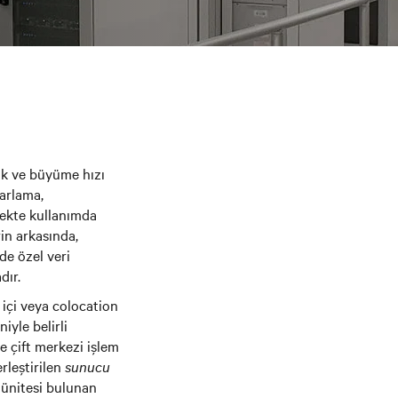
ik ve büyüme hızı
zarlama,
ölçekte kullanımda
in arkasında,
de özel veri
dır.
 içi veya colocation
yle belirli
e çift merkezi işlem
rleştirilen
sunucu
f ünitesi bulunan