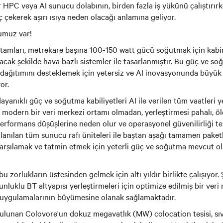
 HPC veya AI sunucu dolabının, birden fazla iş yükünü çalıştırı
ç çekerek aşırı ısıya neden olacağı anlamına geliyor.
umuz var!
rtamları, metrekare başına 100-150 watt gücü soğutmak için kab
lacak şekilde hava bazlı sistemler ile tasarlanmıştır. Bu güç ve s
ağıtımını desteklemek için yetersiz ve AI inovasyonunda büyük 
or.
yanıklı güç ve soğutma kabiliyetleri AI ile verilen tüm vaatleri y
ı, modern bir veri merkezi ortamı olmadan, yerleştirmesi pahalı, ö
i performans düşüşlerine neden olur ve operasyonel güvenilirliği t
kullanılan tüm sunucu rafı üniteleri ile baştan aşağı tamamen pak
karşılamak ve tatmin etmek için yeterli güç ve soğutma mevcut 
u zorlukların üstesinden gelmek için altı yıldır birlikte çalışıyor. 
unluklu BT altyapısı yerleştirmeleri için optimize edilmiş bir ver
uygulamalarının büyümesine olanak sağlamaktadır.
bulunan Colovore'un dokuz megavatlık (MW) colocation tesisi, sıvı