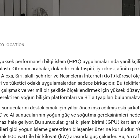
COLOCATION
yüksek performanslı bilgi işlem (HPC) uygulamalarında yenilikçil
ulaştı. Otonom arabalar, dolandırıcılık tespiti, iş zekası, afinite pa
p, Alexa, Siri, akıllı şehirler ve Nesnelerin İnterneti (IoT) küresel 
 ve tüketici odaklı uygulamalardan sadece birkaçıdır. Bu teklifler
e çalışmak ve verimli bir şekilde ölçeklendirmek için yüksek düzey
erektiren yoğun bilişim platformları ve BT altyapıları bulunmakta
 sunucularını desteklemek için yıllar önce inşa edilmiş eski şirket
C ve AI sunucularının yoğun güç ve soğutma gereksinimleri nedeni
az hale geliyor. Bu sunucular, grafik işlem birimi (GPU) kartları v
leri gibi yoğun işleme gerektiren bileşenler üzerine kuruludur. Ye
rak 500 watt ile bir kilovat (kW) arasında güç çekerler. Bu, 45 ra