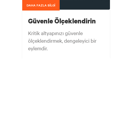
DAHA FAZLA BILGI
Güvenle Ölçeklendirin
Kritik altyapınızı güvenle
ölçeklendirmek, dengeleyici bir
eylemdir.
Dengeyi iyi kurun. Çevik kalın.