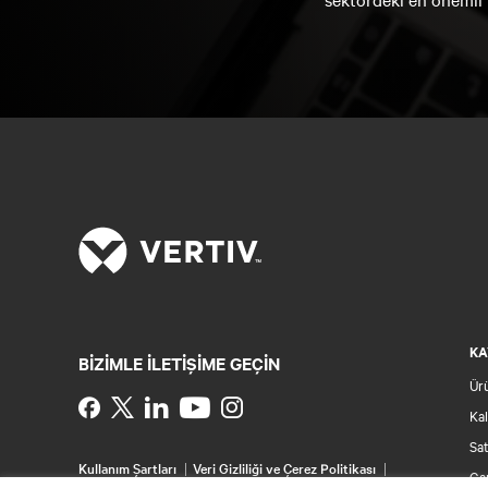
KA
BIZIMLE ILETIŞIME GEÇIN
Ür
Instagram
Kal
Sat
Kullanım Şartları
Veri Gizliliği ve Çerez Politikası
Gar