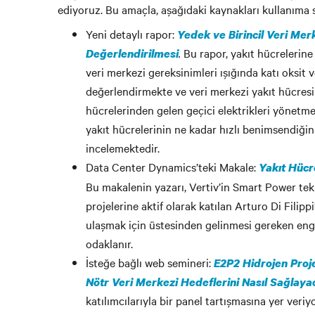
ediyoruz. Bu amaçla, aşağıdaki kaynakları kullanıma
Yeni detaylı rapor:
Yedek ve Birincil Veri Mer
.
Bu rapor, yakıt hücrelerine
Değerlendirilmesi
veri merkezi gereksinimleri ışığında katı oksit 
değerlendirmekte ve veri merkezi yakıt hücresi 
hücrelerinden gelen geçici elektrikleri yönetme
yakıt hücrelerinin ne kadar hızlı benimsendiği
incelemektedir.
Data Center Dynamics’teki Makale:
Yakıt Hücr
Bu makalenin yazarı, Vertiv’in Smart Power tekl
projelerine aktif olarak katılan Arturo Di Filipp
ulaşmak için üstesinden gelinmesi gereken eng
odaklanır.
İsteğe bağlı web semineri:
E2P2 Hidrojen Proj
Nötr Veri Merkezi Hedeflerini Nasıl Sağlay
katılımcılarıyla bir panel tartışmasına yer ver