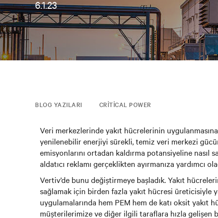
6.1.23
BLOG YAZILARI
CRITICAL POWER
Veri merkezlerinde yakıt hücrelerinin uygulanmasına ö
yenilenebilir enerjiyi sürekli, temiz veri merkezi gü
emisyonlarını ortadan kaldırma potansiyeline nasıl s
aldatıcı reklamı gerçeklikten ayırmanıza yardımcı ola
Vertiv’de bunu değiştirmeye başladık. Yakıt hücreleri
sağlamak için birden fazla yakıt hücresi üreticisiyle y
uygulamalarında hem PEM hem de katı oksit yakıt hücre
müşterilerimize ve diğer ilgili taraflara hızla gelişe