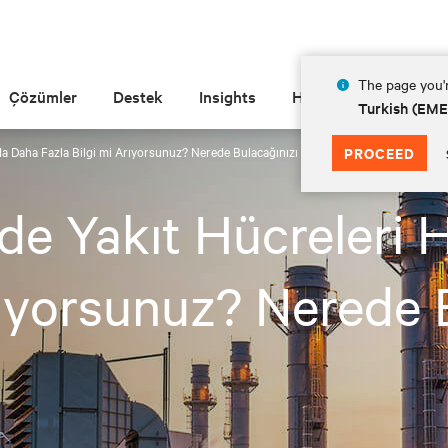
The page you'r
Çözümler
Destek
Insights
Hakkında
Turkish (EM
da Daha Fazla Bilgi mi Arıyorsunuz? Nerede Bulacağınızı Burada Öğrenin.
PROCEED
nde Yakıt Hücreleri
rıyorsunuz? Nerede 