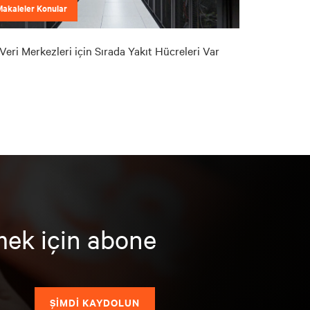
Makaleler Konular
Veri Merkezleri için Sırada Yakıt Hücreleri Var
mek için abone
ŞİMDİ KAYDOLUN