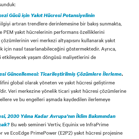
 sunduk:
kezi Gücü için Yakıt Hücresi Potansiyelinin
 ilgiyi artıran trendlere derinlemesine bir bakış sunmakta,
ve PEM yakıt hücrelerinin performans özelliklerini
çözümlerinin veri merkezi altyapısını kullanarak yakıt
k için nasıl tasarlanabileceğini göstermektedir. Ayrıca,
ni etkileyecek yaşam döngüsü maliyetlerini de
esi Güncellemesi: Ticarileştirilmiş Çözümlere İlerleme
.
ifini global olarak yöneten ve yakıt hücresi geliştirme
i’dir. Veri merkezine yönelik ticari yakıt hücresi çözümlerine
ellere ve bu engelleri aşmada kaydedilen ilerlemeye
esi, 2030 Yılına Kadar Avrupa’nın İklim Bakımından
Bu web semineri Vertiv, Equinix ve InfraPrime
acak?
iyor ve EcoEdge PrimePower (E2P2) yakıt hücresi projesine