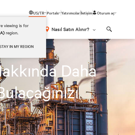
US/TR
Portals
Yatırımcılar
İletişim
Oturum aç
e viewing is for
Nasıl Satın Alınır?
EA)
region.
Search
STAY IN MY REGION
 Hakkında Daha
Bulacağınızı