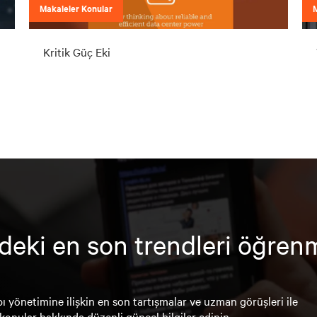
Makaleler Konular
Kritik Güç Eki
deki en son trendleri öğren
ı yönetimine ilişkin en son tartışmalar ve uzman görüşleri ile
konular hakkında düzenli güncel bilgiler edinin.