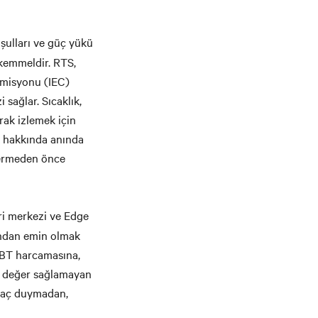
oşulları ve güç yükü
ükemmeldir. RTS,
omisyonu (IEC)
 sağlar. Sıcaklık,
rak izlemek için
ik hakkında anında
 vermeden önce
ri merkezi ve Edge
undan emin olmak
rı BT harcamasına,
ç değer sağlamayan
tiyaç duymadan,