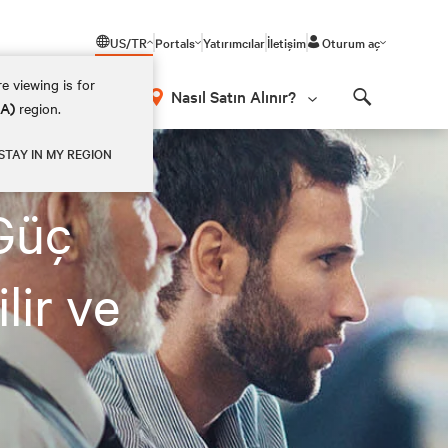
US/TR
Portals
Yatırımcılar
İletişim
Oturum aç
e viewing is for
Nasıl Satın Alınır?
EA)
region.
Search
STAY IN MY REGION
 Güç
lir ve