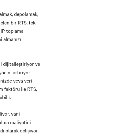
n almak, depolamak,
elen bir RTS, tek
 IP toplama
ni almanızı
dijitalleştiriyor ve
acını artırıyor.
inizde veya veri
m faktörü ile RTS,
bilir.
iyor, yani
 olma maliyetini
li olarak gelişiyor.