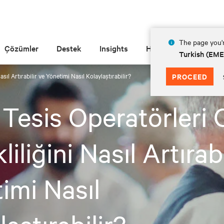
The page you'r
Çözümler
Destek
Insights
Hakkında
Turkish (EM
sıl Artırabilir ve Yönetimi Nasıl Kolaylaştırabilir?
PROCEED
Tesis Operatörleri
iliğini Nasıl Artırabi
imi Nasıl