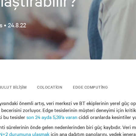
aştırabilir?
s •
24.8.22
BULUT BILIŞIM
COLOCATION
EDGE COMPUTING
yısındaki önemli artış, veri merkezi ve BT ekiplerinin yerel güç o
becerisini zorluyor. Edge tesislerinin müşteri deneyimi için kriti
i bu tesisler
son 24 ayda 5,39’a varan
ciddi oranlarda kesintiler y
nti sürelerinin önde gelen nedenlerinden biri güç kaybıdır. Veri m
 2N+2 durumuna ulaşmak
için ana dağıtım panolarını, yedek jenerat