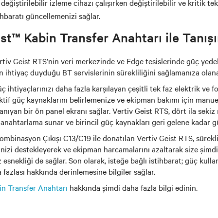
değiştirilebilir izleme cihazı çalışırken değiştirilebilir ve kritik 
hbaratı güncellemenizi sağlar.
st™ Kabin Transfer Anahtarı ile Tanış
ertiv Geist RTS’nin veri merkezinde ve Edge tesislerinde güç yedekl
n ihtiyaç duyduğu BT servislerinin sürekliliğini sağlamanıza olana
ç ihtiyaçlarınızı daha fazla karşılayan çeşitli tek faz elektrik ve 
ktif güç kaynaklarını belirlemenize ve ekipman bakımı için manu
ıyan bir ön panel ekranı sağlar. Vertiv Geist RTS, dört ila sekiz 
k anahtarlama sunar ve birincil güç kaynakları geri gelene kadar g
Kombinasyon Çıkışı C13/C19 ile donatılan Vertiv Geist RTS, sürekl
nizi destekleyerek ve ekipman harcamalarını azaltarak size şimdi
snekliği de sağlar. Son olarak, isteğe bağlı istihbarat; güç kulla
a fazlası hakkında derinlemesine bilgiler sağlar.
in Transfer Anahtarı
hakkında şimdi daha fazla bilgi edinin.