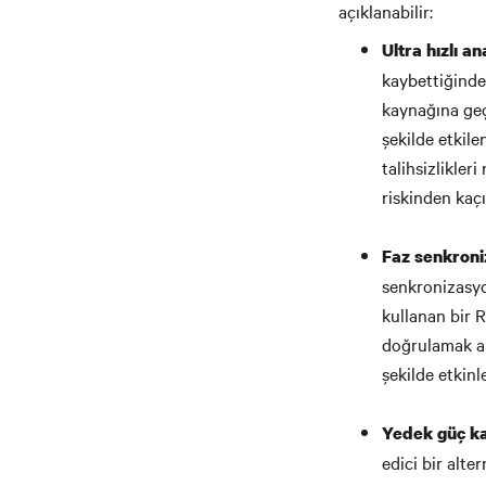
açıklanabilir:
Ultra hızlı a
kaybettiğinde,
kaynağına geçe
şekilde etkile
talihsizlikler
riskinden kaçı
Faz senkroniz
senkronizasyo
kullanan bir R
doğrulamak am
şekilde etkinl
Yedek güç kab
edici bir alte