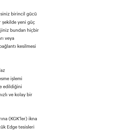
iniz birincil gücü
r şekilde yeni güç
ojiniz bundan hiçbir
arı veya
bağlantı kesilmesi
faz
esme işlemi
e edildiğini
zlı ve kolay bir
rına (KGK’ler) ikna
çük Edge tesisleri