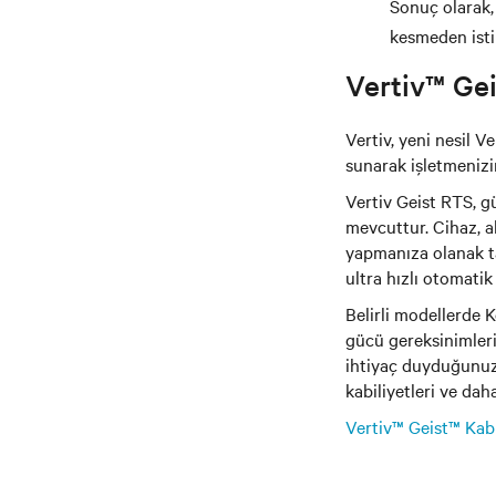
Sonuç olarak, 
kesmeden isti
Vertiv™ Gei
Vertiv, yeni nesil V
sunarak işletmenizi
Vertiv Geist RTS, gü
mevcuttur. Cihaz, a
yapmanıza olanak tan
ultra hızlı otomati
Belirli modellerde 
gücü gereksinimleri
ihtiyaç duyduğunuz e
kabiliyetleri ve dah
Vertiv™ Geist™ Kab