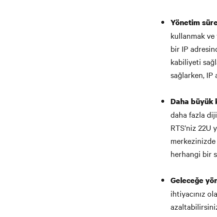
Yönetim süreç
kullanmak ve 
bir IP adresi
kabiliyeti sağ
sağlarken, IP 
Daha büyük k
daha fazla dij
RTS’niz 22U y
merkezinizde 
herhangi bir s
Geleceğe yön
ihtiyacınız ol
azaltabilirsin