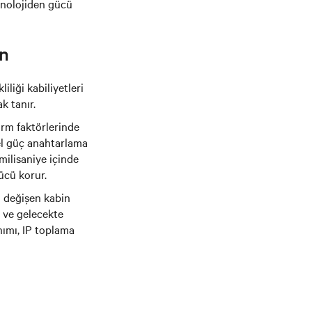
teknolojiden gücü
ın
iliği kabiliyetleri
k tanır.
form faktörlerinde
el güç anahtarlama
milisaniye içinde
ücü korur.
i değişen kabin
 ve gelecekte
nımı, IP toplama