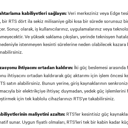
Veri merkeziniz veya Edge tesis
nahtarlama kabiliyetleri sağlayın:
 bir RTS dört ila sekiz milisaniye gibi kısa bir sürede sorunsuz bi
r. Sonuç olarak, iş kullanıcılarınız, uygulamalarınız veya teknol
nmeyecektir. Ve yüksek saklama çıkışları, yerinde teknisyen hatal
i nedeniyle istenmeyen kesinti sürelerine neden olabilecek kazara 
nabilirsiniz.
İki güç beslemesi arasında 
asyonu ihtiyacını ortadan kaldırın:
nu ihtiyacını ortadan kaldırarak güç aktarımı için işlem öncesi k
TS satın alabilirsiniz. Bunun yerine, giriş kaynaklarının senkroniz
acıyla bir elektrikçiye ihtiyaç duymadan, yedek güç işlemlerini hı
eştirmek için tek kablolu cihazlarınızı RTS’ye takabilirsiniz.
RTS’ler kesintisiz güç kaynakla
iliyetlerinin maliyetini azaltın:
rnatif sunar. Uygun fiyatlı olmaları, RTS’leri tek bir kabin kadar kü