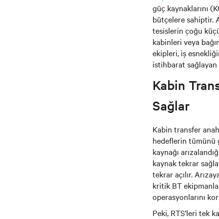
güç kaynaklarını (KG
bütçelere sahiptir. 
tesislerin çoğu küç
kabinleri veya bağı
ekipleri, iş esnekliğ
istihbarat sağlayan
Kabin Trans
Sağlar
Kabin transfer anah
hedeflerin tümünü g
kaynağı arızalandığı
kaynak tekrar sağla
tekrar açılır. Arıza
kritik BT ekipmanla
operasyonlarını kor
Peki, RTS’leri tek k