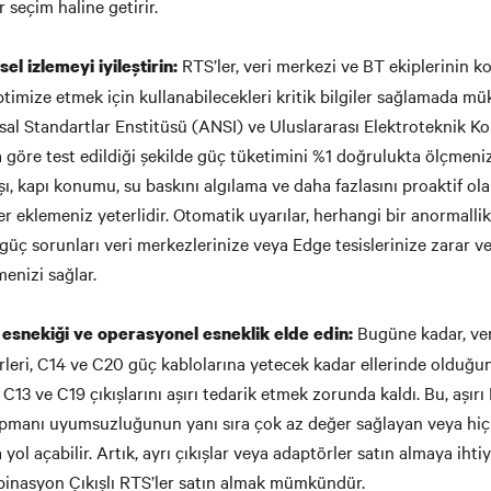
r seçim haline getirir.
RTS’ler, veri merkezi ve BT ekiplerinin k
el izlemeyi iyileştirin:
ptimize etmek için kullanabilecekleri kritik bilgiler sağlamada m
al Standartlar Enstitüsü (ANSI) ve Uluslararası Elektroteknik K
 göre test edildiği şekilde güç tüketimini %1 doğrulukta ölçmenizi
ı, kapı konumu, su baskını algılama ve daha fazlasını proaktif ola
er eklemeniz yeterlidir. Otomatik uyarılar, herhangi bir anormall
 güç sorunları veri merkezlerinize veya Edge tesislerinize zarar
enizi sağlar.
Bugüne kadar, ve
ş esnekiği ve operasyonel esneklik elde edin:
örleri, C14 ve C20 güç kablolarına yetecek kadar ellerinde olduğ
e C13 ve C19 çıkışlarını aşırı tedarik etmek zorunda kaldı. Bu, aşı
ipmanı uyumsuzluğunun yanı sıra çok az değer sağlayan veya hi
yol açabilir. Artık, ayrı çıkışlar veya adaptörler satın almaya ih
inasyon Çıkışlı RTS’ler satın almak mümkündür.