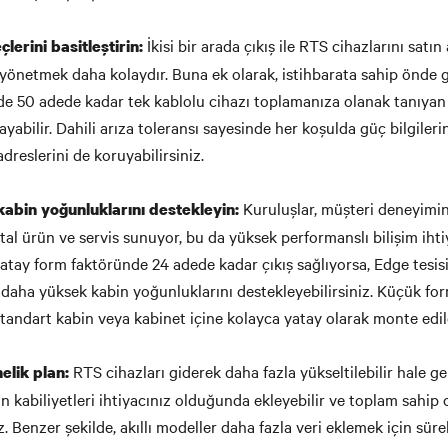
İkisi bir arada çıkış ile RTS cihazlarını satı
lerini basitleştirin:
yönetmek daha kolaydır. Buna ek olarak, istihbarata sahip önde g
nde 50 adede kadar tek kablolu cihazı toplamanıza olanak tanıyan
layabilir. Dahili arıza toleransı sayesinde her koşulda güç bilgileri
adreslerini de koruyabilirsiniz.
Kuruluşlar, müşteri deneyimini 
abin yoğunluklarını destekleyin:
ital ürün ve servis sunuyor, bu da yüksek performanslı bilişim ihtiy
atay form faktöründe 24 adede kadar çıkış sağlıyorsa, Edge tesis
daha yüksek kabin yoğunluklarını destekleyebilirsiniz. Küçük for
tandart kabin veya kabinet içine kolayca yatay olarak monte edile
RTS cihazları giderek daha fazla yükseltilebilir hale gel
elik plan:
an kabiliyetleri ihtiyacınız olduğunda ekleyebilir ve toplam sahip
iz. Benzer şekilde, akıllı modeller daha fazla veri eklemek için sürek