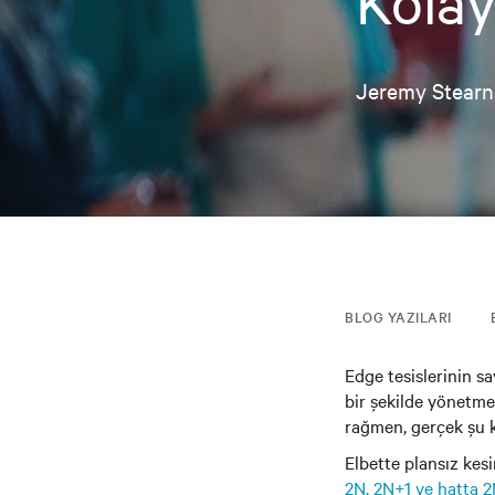
Kolayl
Jeremy Stearn
BLOG YAZILARI
Edge tesislerinin sa
bir şekilde yönetme 
rağmen, gerçek şu k
Elbette plansız kesi
2N, 2N+1 ve hatta