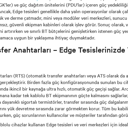
K’ler) ve güç dağıtım ünitelerini (PDU’lar) içeren güç yedekliliğ
Ancak, Edge tesisleri genellikle daha yalın operasyonlar olarak çalış
ük ve derme çatmadır, mini veya modüler veri merkezleri, sunucu
msız, güvenli ekipman kabinleri olarak işlev görür. Sonuç olarak, 
ini artırırken ve sınırlı BT bütçelerini genişletirken istenen güç yed
 amaca uygun bir yaklaşıma ihtiyaç duymaktadır.
fer Anahtarları – Edge Tesislerinizd
tarları (RTS) (otomatik transfer anahtarları veya ATS olarak da ad
erçekleştirir. Birden fazla güç konfigürasyonunda sunulan bu ciha
nda ikincil bir kaynağa ultra hızlı, otomatik güç geçişi sağlar. Ard
nana kadar tek kablolu BT ekipmanının güçte kalmasını sağlarla
ya dayanıklı sigortalı termistörler, transfer sırasında güç dalgalan
rını yük devretme sırasında zarar görmekten korur. Tüm bu kabiliy
urken, güç sorunlarının kullanıcılar ve müşteriler tarafından gör
ablolu cihazlar kullanan Edge tesisleri ve veri merkezleri için idea