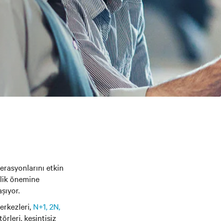
perasyonlarını etkin
klik önemine
aşıyor.
erkezleri,
N+1, 2N,
örleri, kesintisiz