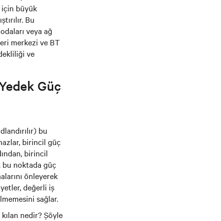
i için büyük
tırılır. Bu
 odaları veya ağ
veri merkezi ve BT
ekliliği ve
e Yedek Güç
landırılır) bu
zlar, birincil güç
ından, birincil
r, bu noktada güç
malarını önleyerek
etler, değerli iş
ülmemesini sağlar.
l kılan nedir? Şöyle