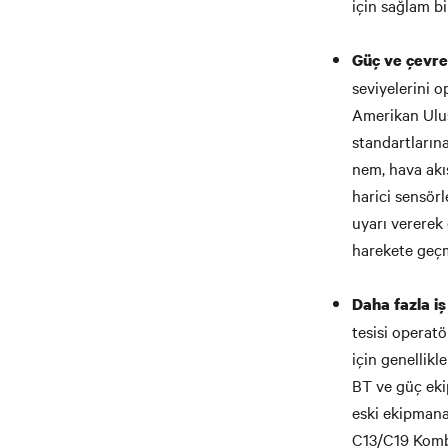
için sağlam bi
Güç ve çevres
seviyelerini o
Amerikan Ulus
standartlarına
nem, hava akış
harici sensörl
uyarı vererek
harekete geçm
Daha fazla i
tesisi operat
için genellikl
BT ve güç ek
eski ekipmana 
C13/C19 Komb