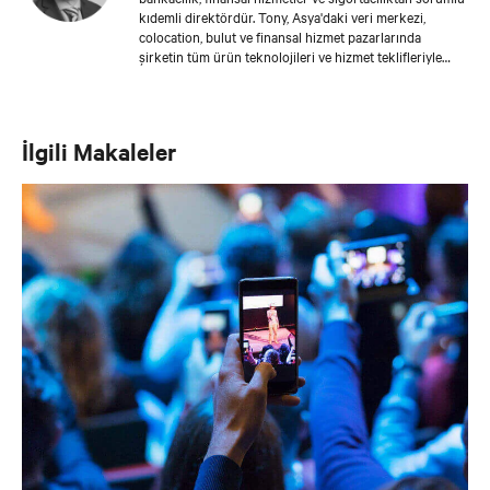
kıdemli direktördür. Tony, Asya'daki veri merkezi,
colocation, bulut ve finansal hizmet pazarlarında
şirketin tüm ürün teknolojileri ve hizmet teklifleriyle
birlikte Vertiv işlerinin geliştirilmesinden sorumludur.
Sektöre girdiği 1996 yılından beri Tony, Birleşik Krallık
satış müdürü gibi satış ve stratejik hesap yönetimi
alanlarında sorumlulukları giderek artan roller
İlgili Makaleler
üstlenmiştir. Tony, 2011'de ulusal çaptaki pozisyonlarda
çalıştığı Avustralya şirketinin devralınmasıyla şirkette
çalışmaya başladı. 2013'te bulut, colocation ve küresel
kurumsal hesaplar direktörü olarak Asya ekibine katıldı.