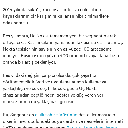
2014 yılında sektör; kurumsal, bulut ve colocation
kaynaklarının bir karışımını kullanan hibrit mimarilere
odaklanmıştı.
Beş yıl sonra, Uç Nokta tamamen yeni bir segment olarak
ortaya çıktı. Katılımcıların yarısından fazlası istikrarlı olan Uç
Nokta tesislerinin sayısının en az yüzde 100 artacağına
inanıyor. Beşincisinde yüzde 400 oranında veya daha fazla
oranda bir artış bekleniyor.
Beş yıldaki değişim çarpıcı olsa da, çok şaşırtıcı
görünmemelidir. Veri ve uygulamalar son kullanıcıya
yaklaştıkça ve çok çeşitli küçük, güçlü Uç Nokta
cihazlarından geçtiğinden, gösteriye güç veren veri
merkezlerinin de yaklaşması gerekir.
Bu, Singapur’da
akıllı şehir sürüşünün
desteklenmesi için
ülkenin metropolündeki boşluklardan ve nesnelerin interneti
(IoT) uygulamalarına güç veren
Paris'teki park banklarına