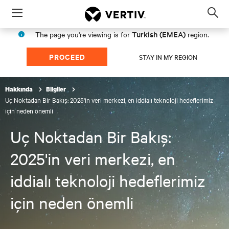
Menu
Op
sea
Turkish (EMEA)
The page you're viewing is for
region.
mod
PROCEED
STAY IN MY REGION
Hakkında
Bilgiler
Uç Noktadan Bir Bakış: 2025'in veri merkezi, en iddialı teknoloji hedeflerimiz
için neden önemli
Uç Noktadan Bir Bakış:
2025'in veri merkezi, en
iddialı teknoloji hedeflerimiz
için neden önemli