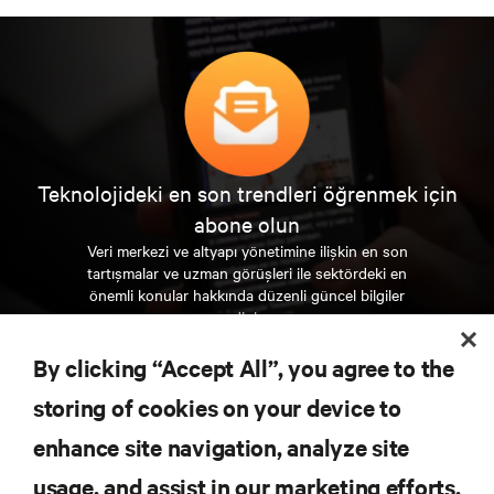
Teknolojideki en son trendleri öğrenmek için
abone olun
Veri merkezi ve altyapı yönetimine ilişkin en son
tartışmalar ve uzman görüşleri ile sektördeki en
önemli konular hakkında düzenli güncel bilgiler
edinin.
By clicking “Accept All”, you agree to the
ŞİMDİ KAYDOLUN
storing of cookies on your device to
enhance site navigation, analyze site
KAYNAKLAR
usage, and assist in our marketing efforts.