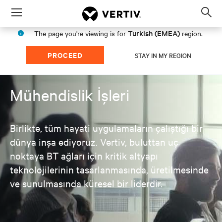
Menu
Op
sea
Turkish (EMEA)
The page you're viewing is for
region.
mod
PROCEED
STAY IN MY REGION
Mühendislik İşleri
Birlikte, tüm hayati uygulamaların çalıştığı bir
dünya inşa ediyoruz. Vertiv, buluttan uç
noktaya BT ağları için kritik altyapı
teknolojilerinin tasarlanmasında, üretilmesinde
ve sunulmasında küresel bir liderdir.