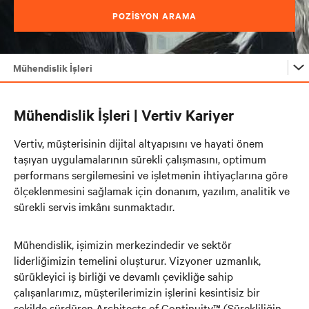
POZİSYON ARAMA
Mühendislik İşleri
Vertiv Kariyer
Mühendislik İşleri | Vertiv Kariyer
Yenilikçi Çalışanlar
Vertiv, müşterisinin dijital altyapısını ve hayati önem
taşıyan uygulamalarının sürekli çalışmasını, optimum
performans sergilemesini ve işletmenin ihtiyaçlarına göre
Mühendislik İşleri
ölçeklenmesini sağlamak için donanım, yazılım, analitik ve
sürekli servis imkânı sunmaktadır.
Mühendislik, işimizin merkezindedir ve sektör
liderliğimizin temelini oluşturur. Vizyoner uzmanlık,
sürükleyici iş birliği ve devamlı çevikliğe sahip
çalışanlarımız, müşterilerimizin işlerini kesintisiz bir
şekilde sürdüren Architects of Continuity™
(Sürekliliğin