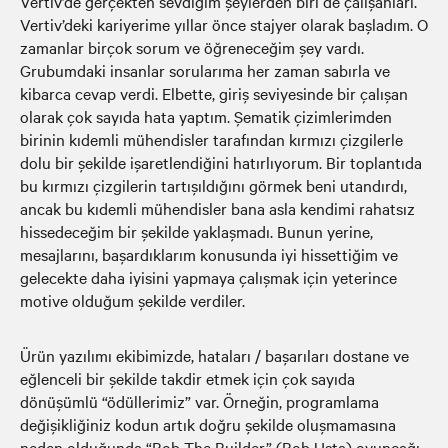
Vertiv’de gerçekten sevdiğim şeylerden biri de çalışanları.
Vertiv’deki kariyerime yıllar önce stajyer olarak başladım. O
zamanlar birçok sorum ve öğreneceğim şey vardı.
Grubumdaki insanlar sorularıma her zaman sabırla ve
kibarca cevap verdi. Elbette, giriş seviyesinde bir çalışan
olarak çok sayıda hata yaptım. Şematik çizimlerimden
birinin kıdemli mühendisler tarafından kırmızı çizgilerle
dolu bir şekilde işaretlendiğini hatırlıyorum. Bir toplantıda
bu kırmızı çizgilerin tartışıldığını görmek beni utandırdı,
ancak bu kıdemli mühendisler bana asla kendimi rahatsız
hissedeceğim bir şekilde yaklaşmadı. Bunun yerine,
mesajlarını, başardıklarım konusunda iyi hissettiğim ve
gelecekte daha iyisini yapmaya çalışmak için yeterince
motive olduğum şekilde verdiler.
Ürün yazılımı ekibimizde, hataları / başarıları dostane ve
eğlenceli bir şekilde takdir etmek için çok sayıda
dönüşümlü “ödüllerimiz” var. Örneğin, programlama
değişikliğiniz kodun artık doğru şekilde oluşmamasına
neden olduğunda “Bob The Builder” (Bob Usta) oyuncağı