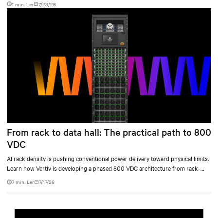
1 min. Ler
7/23/26
From rack to data hall: The practical path to 800
VDC
AI rack density is pushing conventional power delivery toward physical limits.
Learn how Vertiv is developing a phased 800 VDC architecture from rack-
level sidecars to centralized data-hall power.
7 min. Ler
7/17/26