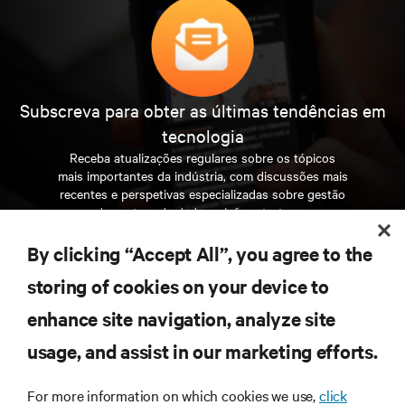
Subscreva para obter as últimas tendências em
tecnologia
Receba atualizações regulares sobre os tópicos
mais importantes da indústria, com discussões mais
recentes e perspetivas especializadas sobre gestão
de centros de dados e infraestruturas.
By clicking “Accept All”, you agree to the
INSCREVA-SE AGORA
storing of cookies on your device to
enhance site navigation, analyze site
RECURSOS
usage, and assist in our marketing efforts.
SUPORTE
For more information on which cookies we use,
click