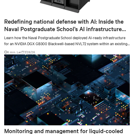
Redefining national defense with AI: Inside the
Naval Postgraduate School’s AI infrastructure
deployment
Learn how the Naval Postgraduate School deployed AI-ready infrastructure
for an NVIDIA DGX GB300 Blackwell-based NVL72 system within an existing
facility, creating a repeatable model for high-density, liquid-cooled AI
6 min. Ler
7/28/26
environments.
Monitoring and management for liquid-cooled