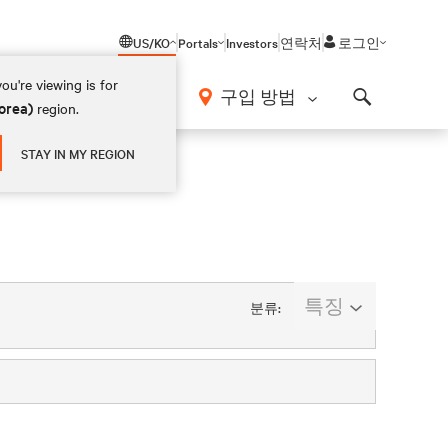
US/KO
Portals
Investors
연락처
로그인
ou're viewing is for
구입 방법
orea)
region.
Search
STAY IN MY REGION
특징
분류: