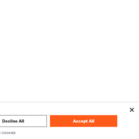
Decline All
Accept All
 COOKIES