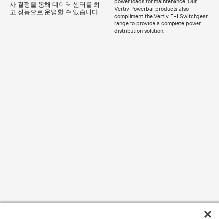
power loads for maintenance. Our
사 결정을 통해 데이터 센터를 최
Vertiv Powerbar products also
고 성능으로 운영할 수 있습니다.
compliment the Vertiv E+I Switchgear
range to provide a complete power
distribution solution.