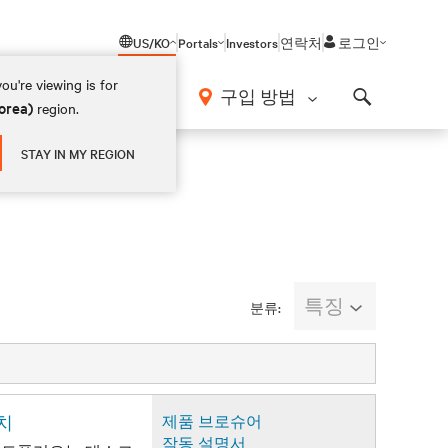
US/KO
Portals
Investors
연락처
로그인
ou're viewing is for
구입 방법
orea)
region.
Search
STAY IN MY REGION
특징
분류:
위치
제품 브로슈어
작동 설명서