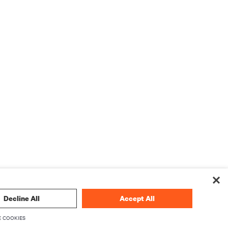
Decline All
Accept All
 COOKIES