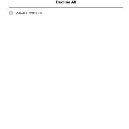
Decline All
MANAGE COOKIES
자료
지원
기업
SNS 팔로우
Insta