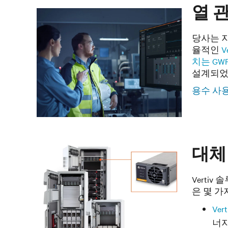
열 
당사는 지
율적인
V
치는 GW
설계되었
용수 사용
대체
Verti
은 몇 가
Ve
너지