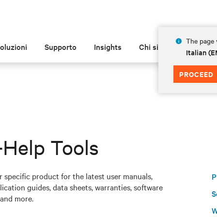
The page y
oluzioni
Supporto
Insights
Chi siamo
Italian 
PROCEED
-Help Tools
 specific product for the latest user manuals,
P
ication guides, data sheets, warranties, software
S
and more.
W