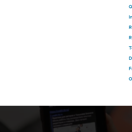
Q
I
R
R
T
D
F
O