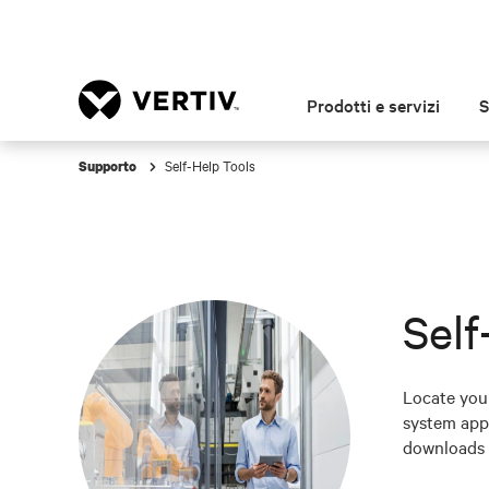
Prodotti e servizi
S
Self-Help Tools
Supporto
Self
Locate your
system appl
downloads 