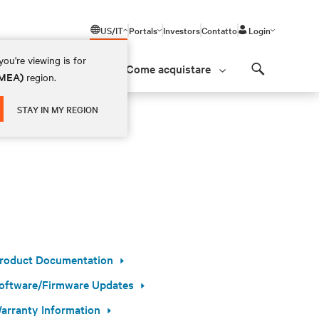
US/IT
Portals
Investors
Contatto
Login
ou're viewing is for
Come acquistare
(EMEA)
region.
Search
STAY IN MY REGION
roduct Documentation
oftware/Firmware Updates
arranty Information