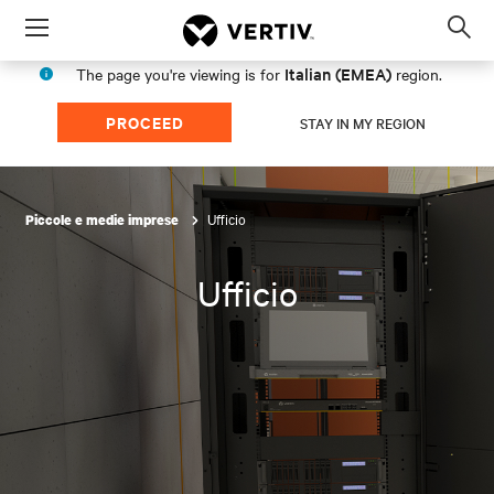
Menu
Op
sea
Italian (EMEA)
The page you're viewing is for
region.
mod
PROCEED
STAY IN MY REGION
Ufficio
Piccole e medie imprese
Ufficio