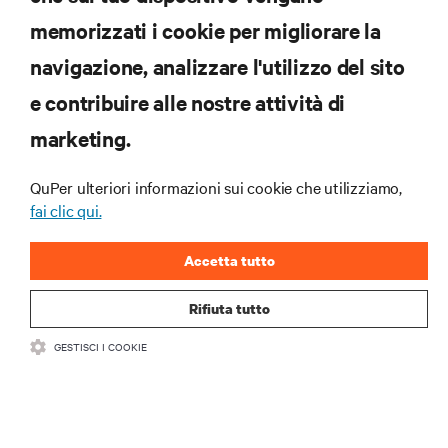
memorizzati i cookie per migliorare la
navigazione, analizzare l'utilizzo del sito
RISORSE
e contribuire alle nostre attività di
marketing.
SUPPORTO
QuPer ulteriori informazioni sui cookie che utilizziamo,
AZIENDA
fai clic qui.
Accetta tutto
Rifiuta tutto
CONTATTACI
GESTISCI I COOKIE
Insta
•
•
Condizioni d'uso
Politica sulla privacy dei dati e sui cookie