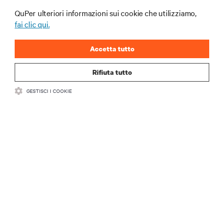
QuPer ulteriori informazioni sui cookie che utilizziamo,
ISCRIVITI SUBITO
fai clic qui.
Accetta tutto
Rifiuta tutto
GESTISCI I COOKIE
RISORSE
SUPPORTO
AZIENDA