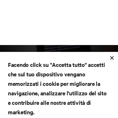
Facendo click su "Accetta tutto" accetti
che sul tuo dispositivo vengano
memorizzati i cookie per migliorare la
Iscriviti per scoprire le ultime tendenze
navigazione, analizzare l'utilizzo del sito
tecnologiche
Ricevi aggiornamenti regolari sugli argomenti più
e contribuire alle nostre attività di
importanti del settore, con le discussioni più recenti
marketing.
e gli approfondimenti degli esperti sulla gestione di
data center e infrastrutture.