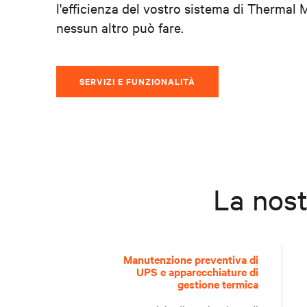
l'efficienza del vostro sistema di Therm
nessun altro può fare.
SERVIZI E FUNZIONALITÀ
La nost
L
Manutenzione preventiva di
a
UPS e apparecchiature di
U
gestione termica
s
n
o