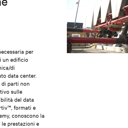
ne
necessaria per
 un edificio
ica/di
ato data center.
 di parti non
tivo sulle
bilità del data
rtiv™, formati e
ademy, conoscono la
 le prestazioni e