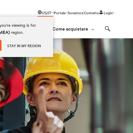
US/IT
Portals
Investors
Contatto
Login
ou're viewing is for
Come acquistare
(EMEA)
region.
Search
STAY IN MY REGION