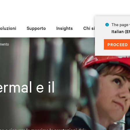
The page y
oluzioni
Supporto
Insights
Chi siamo
Italian 
amento
PROCEED
ermal e il