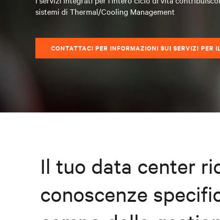
I servizi integrati per l'intero ciclo di vita contribuis
sistemi di Thermal/Cooling Management
CONTATTACI PER INFORMAZIONI SUI SERVIZI PER 
Il tuo data center r
conoscenze specifi