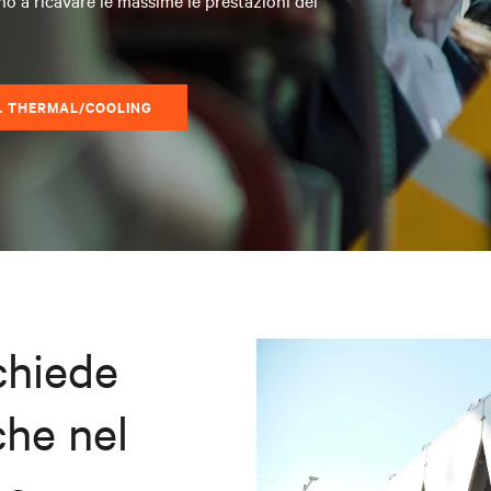
cono a ricavare le massime le prestazioni dei
IL THERMAL/COOLING
ichiede
che nel