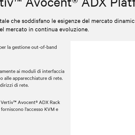
rtiv™ Avocent® ADX Plat
ale che soddisfano le esigenze del mercato dinamico, 
 del mercato in continua evoluzione.
per la gestione out-of-band
amente ai moduli di interfaccia
o alle apparecchiature di rete.
rizzi di rete.
re Vertiv™ Avocent® ADX Rack
e forniscono l’accesso KVM e