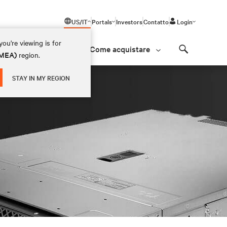
US/IT
Portals
Investors
Contatto
Login
ou're viewing is for
Come acquistare
(EMEA)
region.
Search
STAY IN MY REGION