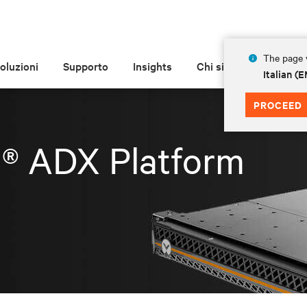
The page y
oluzioni
Supporto
Insights
Chi siamo
Italian 
PROCEED
t® ADX Platform