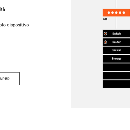
ità
olo dispositivo
PAPER