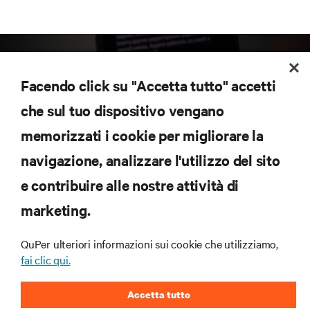
Facendo click su "Accetta tutto" accetti
che sul tuo dispositivo vengano
memorizzati i cookie per migliorare la
Iscriviti per scoprire le ultime tendenze
navigazione, analizzare l'utilizzo del sito
tecnologiche
Ricevi aggiornamenti regolari sugli argomenti più
e contribuire alle nostre attività di
importanti del settore, con le discussioni più recenti
marketing.
e gli approfondimenti degli esperti sulla gestione di
data center e infrastrutture.
QuPer ulteriori informazioni sui cookie che utilizziamo,
ISCRIVITI SUBITO
fai clic qui.
Accetta tutto