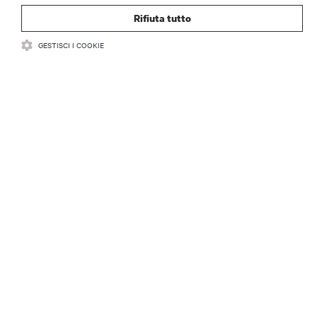
Rifiuta tutto
GESTISCI I COOKIE
RISORSE
SUPPORTO
AZIENDA
CONTATTACI
Insta