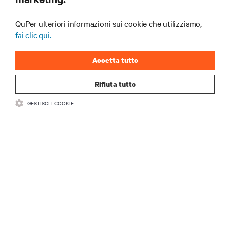
data center e infrastrutture.
QuPer ulteriori informazioni sui cookie che utilizziamo,
ISCRIVITI SUBITO
fai clic qui.
Accetta tutto
Rifiuta tutto
GESTISCI I COOKIE
RISORSE
SUPPORTO
AZIENDA