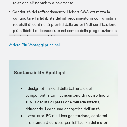
relazione all’ingombro a pavimento.
Continuità del raffreddamento: Liebert CWA ottimizza la
continuità e l’affidabilità del raffreddamento in conformità ai
requisiti di continuità previsti dalle autorità di certificazione
più affidabili e riconosciute nel campo della progettazione e
del funzionamento dei data center.
Vedere Più Vantaggi principali
Efficienza energetica: Liebert CWA è progettato per stabilire
nuovi standard di efficienza per i sistemi di raffreddamento
a parete termica con acqua refrigerata destinati ai data
center. Il design interno dell’unità combina tecnologie leader
di mercato e ottimizza l’impatto aerodinamico di tutti i
Sustainability Spotlight
componenti interni.
Vertiv™ Liebert® iCOM™Smart Control: l’unità di controllo
I design ottimizzati della batteria e dei
Liebert® iCOM™ permette di gestire e ottimizzare l’intero
componenti interni consentono di ridurre fino al
sistema con algoritmi specifici sviluppati appositamente per
10% la caduta di pressione dell’aria interna,
le applicazioni su pavimenti non rialzati, per un controllo
riducendo il consumo energetico dell’unità
preciso e costante della portata d’aria e della temperatura in
I ventilatori EC di ultima generazione, conformi
tutte le condizioni operative.
allo standard europeo per l'efficienza dei motori