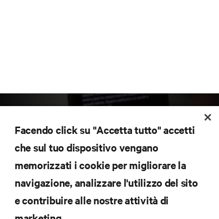
Facendo click su "Accetta tutto" accetti
che sul tuo dispositivo vengano
memorizzati i cookie per migliorare la
Iscriviti per scoprire le ultime tendenze
navigazione, analizzare l'utilizzo del sito
tecnologiche
Ricevi aggiornamenti regolari sugli argomenti più
e contribuire alle nostre attività di
importanti del settore, con le discussioni più recenti
marketing.
e gli approfondimenti degli esperti sulla gestione di