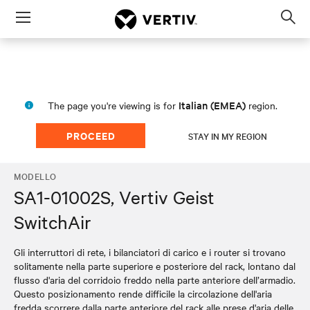
Menu
Op
sea
mod
Italian (EMEA)
The page you're viewing is for
region.
PROCEED
STAY IN MY REGION
MODELLO
SA1-01002S, Vertiv Geist
SwitchAir
Gli interruttori di rete, i bilanciatori di carico e i router si trovano
solitamente nella parte superiore e posteriore del rack, lontano dal
flusso d'aria del corridoio freddo nella parte anteriore dell’armadio.
Questo posizionamento rende difficile la circolazione dell'aria
fredda scorrere dalla parte anteriore del rack alle prese d'aria delle