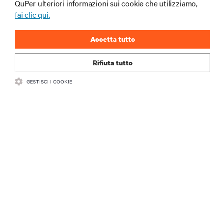
QuPer ulteriori informazioni sui cookie che utilizziamo,
ISCRIVITI SUBITO
fai clic qui.
Accetta tutto
Rifiuta tutto
GESTISCI I COOKIE
RISORSE
SUPPORTO
AZIENDA