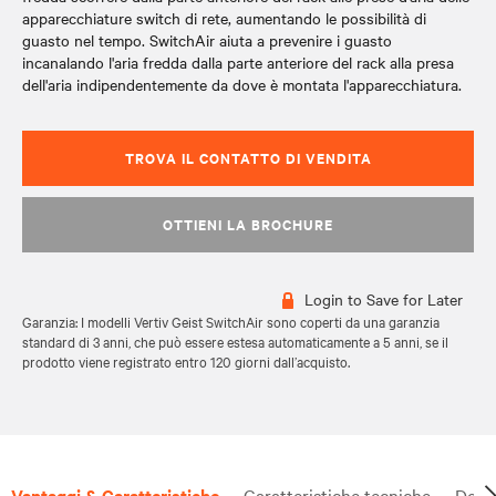
apparecchiature switch di rete, aumentando le possibilità di
guasto nel tempo. SwitchAir aiuta a prevenire i guasto
incanalando l'aria fredda dalla parte anteriore del rack alla presa
dell'aria indipendentemente da dove è montata l'apparecchiatura.
TROVA IL CONTATTO DI VENDITA
OTTIENI LA BROCHURE
Login to Save for Later
Garanzia: I modelli Vertiv Geist SwitchAir sono coperti da una garanzia
standard di 3 anni, che può essere estesa automaticamente a 5 anni, se il
prodotto viene registrato entro 120 giorni dall’acquisto.
Vantaggi & Caratteristiche
Caratteristiche tecniche
Docu