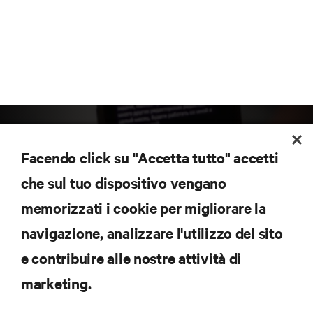
Facendo click su "Accetta tutto" accetti
che sul tuo dispositivo vengano
memorizzati i cookie per migliorare la
Iscriviti per scoprire le ultime tendenze
navigazione, analizzare l'utilizzo del sito
tecnologiche
Ricevi aggiornamenti regolari sugli argomenti più
e contribuire alle nostre attività di
importanti del settore, con le discussioni più recenti
marketing.
e gli approfondimenti degli esperti sulla gestione di
data center e infrastrutture.