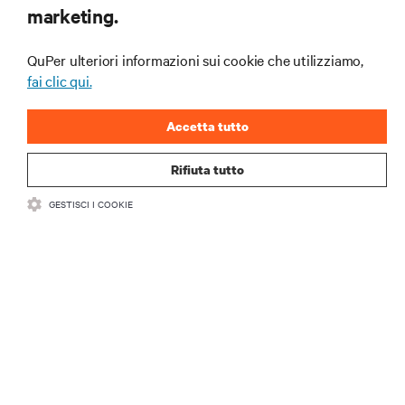
marketing.
e gli approfondimenti degli esperti sulla gestione di
data center e infrastrutture.
QuPer ulteriori informazioni sui cookie che utilizziamo,
ISCRIVITI SUBITO
fai clic qui.
Accetta tutto
Rifiuta tutto
GESTISCI I COOKIE
RISORSE
SUPPORTO
AZIENDA