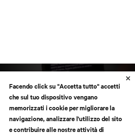
Facendo click su "Accetta tutto" accetti
che sul tuo dispositivo vengano
memorizzati i cookie per migliorare la
Iscriviti per scoprire le ultime tendenze
navigazione, analizzare l'utilizzo del sito
tecnologiche
Ricevi aggiornamenti regolari sugli argomenti più
e contribuire alle nostre attività di
importanti del settore, con le discussioni più recenti