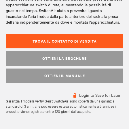
apparecchiature switch di rete, aumentando le possibilità di
guasto nel tempo. SwitchAir aiuta a prevenire i guasto
incanalando l'aria fredda dalla parte anteriore del rack alla presa
dell'aria indipendentemente da dove è montata l'apparecchiatura.
TROVA IL CONTATTO DI VENDITA
OTTIENI LA BROCHURE
OTTIENI IL MANUALE
Login to Save for Later
Garanzia: I modelli Vertiv Geist SwitchAir sono coperti da una garanzia
standard di 3 anni, che può essere estesa automaticamente a 5 anni, se il
prodotto viene registrato entro 120 giorni dall’acquisto.