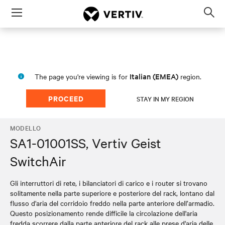
Menu
Op
sea
mod
Italian (EMEA)
The page you're viewing is for
region.
PROCEED
STAY IN MY REGION
MODELLO
SA1-01001SS, Vertiv Geist
SwitchAir
Gli interruttori di rete, i bilanciatori di carico e i router si trovano
solitamente nella parte superiore e posteriore del rack, lontano dal
flusso d'aria del corridoio freddo nella parte anteriore dell’armadio.
Questo posizionamento rende difficile la circolazione dell'aria
fredda scorrere dalla parte anteriore del rack alle prese d'aria delle