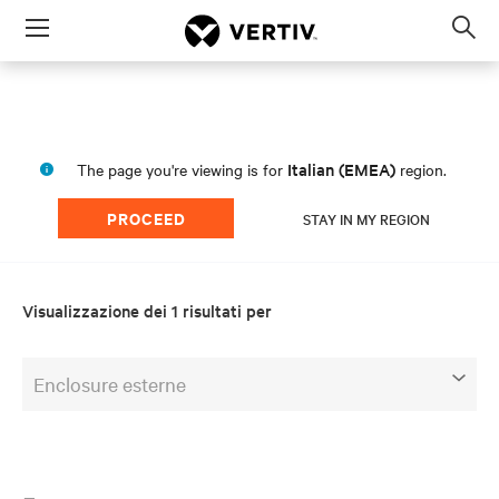
Menu
Op
sea
mod
Italian (EMEA)
The page you're viewing is for
region.
PROCEED
STAY IN MY REGION
Visualizzazione dei 1 risultati per
Enclosure esterne