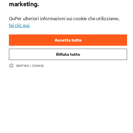
marketing.
e gli approfondimenti degli esperti sulla gestione di
data center e infrastrutture.
QuPer ulteriori informazioni sui cookie che utilizziamo,
ISCRIVITI SUBITO
fai clic qui.
Accetta tutto
Rifiuta tutto
GESTISCI I COOKIE
RISORSE
SUPPORTO
AZIENDA