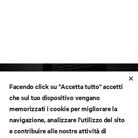
Facendo click su "Accetta tutto" accetti
che sul tuo dispositivo vengano
memorizzati i cookie per migliorare la
Iscriviti per scoprire le ultime tendenze
navigazione, analizzare l'utilizzo del sito
tecnologiche
Ricevi aggiornamenti regolari sugli argomenti più
e contribuire alle nostre attività di
importanti del settore, con le discussioni più recenti