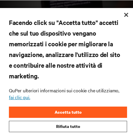
Facendo click su "Accetta tutto" accetti
che sul tuo dispositivo vengano
memorizzati i cookie per migliorare la
Iscriviti per scoprire le ultime tendenze
navigazione, analizzare l'utilizzo del sito
tecnologiche
Ricevi aggiornamenti regolari sugli argomenti più
e contribuire alle nostre attività di
importanti del settore, con le discussioni più recenti
marketing.
e gli approfondimenti degli esperti sulla gestione di
data center e infrastrutture.
QuPer ulteriori informazioni sui cookie che utilizziamo,
ISCRIVITI SUBITO
fai clic qui.
Accetta tutto
Rifiuta tutto