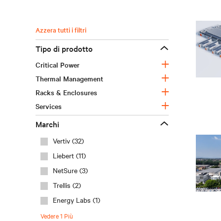
azzera tutti i filtri
tipo di prodotto
+
Critical Power
+
Thermal Management
+
Racks & Enclosures
+
Services
marchi
Vertiv (32)
Liebert (11)
NetSure (3)
Trellis (2)
Energy Labs (1)
Vedere
1
Più