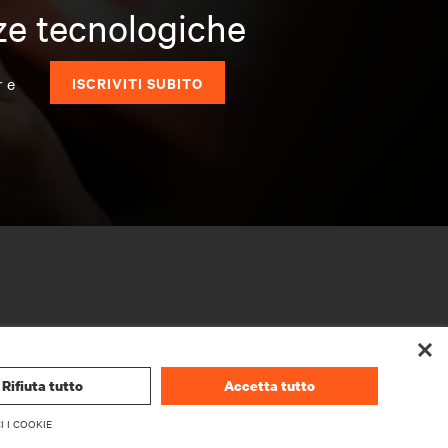
nze tecnologiche
r e
ISCRIVITI SUBITO
Rifiuta tutto
Accetta tutto
I I COOKIE
AZIENDA