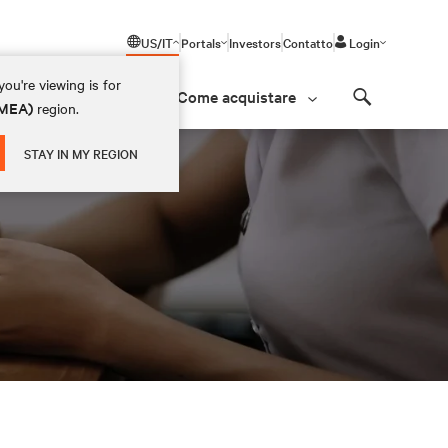
US/IT
Portals
Investors
Contatto
Login
ou're viewing is for
Come acquistare
(EMEA)
region.
Search
STAY IN MY REGION