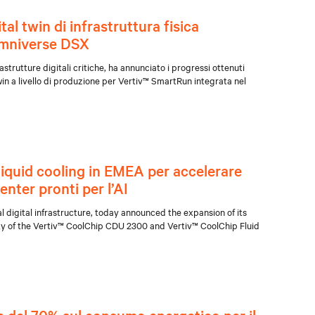
tal twin di infrastruttura fisica
mniverse DSX
strutture digitali critiche, ha annunciato i progressi ottenuti
 twin a livello di produzione per Vertiv™ SmartRun integrata nel
i liquid cooling in EMEA per accelerare
nter pronti per l’AI
al digital infrastructure, today announced the expansion of its
ity of the Vertiv™ CoolChip CDU 2300 and Vertiv™ CoolChip Fluid