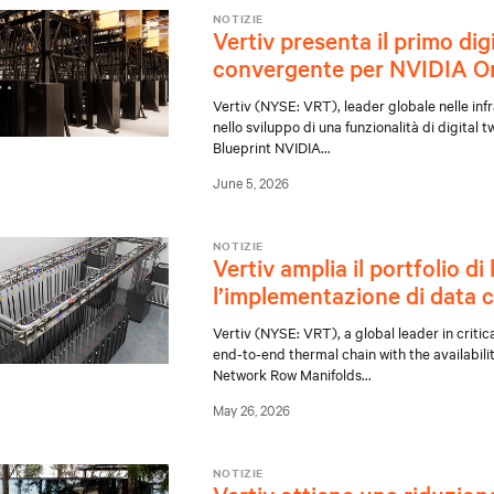
NOTIZIE
Vertiv presenta il primo digi
convergente per NVIDIA O
Vertiv (NYSE: VRT), leader globale nelle infra
nello sviluppo di una funzionalità di digital
Blueprint NVIDIA
...
June 5, 2026
NOTIZIE
Vertiv amplia il portfolio d
l’implementazione di data ce
Vertiv (NYSE: VRT), a global leader in critic
end-to-end thermal chain with the availabil
Network Row Manifolds
...
May 26, 2026
NOTIZIE