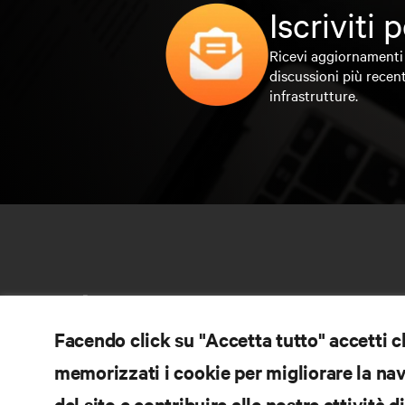
Iscriviti
Ricevi aggiornamenti 
discussioni più recent
infrastrutture.
Facendo click su "Accetta tutto" accetti 
memorizzati i cookie per migliorare la navi
RI
del sito e contribuire alle nostre attività 