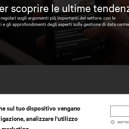
 per scoprire le ultime tende
regolari sugli argomenti più importanti del settore, con le
i e gli approfondimenti degli esperti sulla gestione di data cente
che sul tuo dispositivo vengano
gazione, analizzare l'utilizzo
GESTISC
SORSE
SUPPORTO
di marketing.