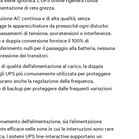
gia viene ignorata. L’UPS online rigenera l’onda
mentazione di rete grezza.
zione AC continua e di alta qualità, senza
tegge le apparecchiature da pressoché ogni disturbo
assamenti di tensione, sovratensioni o interferenze.
e a doppia conversione fornisce il 100% di
ferimento nulli per il passaggio alla batteria, nessuna
ressione dei transitori.
 di qualità dell’alimentazione al carico, la
doppia
gli UPS più comunemente utilizzata per proteggere
icurano anche la regolazione della frequenza,
e di backup per proteggere dalle frequenti variazioni
ionamento dell’alimentazione, sia l’alimentazione
te efficace nelle zone in cui le interruzioni sono rare
ica. I sistemi UPS line-interactive supportano un