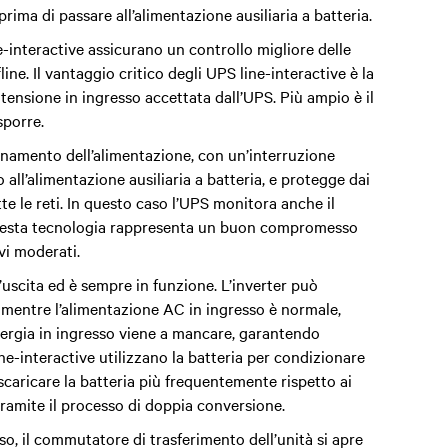
rima di passare all’alimentazione ausiliaria a batteria.
ine-interactive assicurano un controllo migliore delle
fline. Il vantaggio critico degli UPS line-interactive è la
 tensione in ingresso accettata dall’UPS. Più ampio è il
sporre.
ionamento dell’alimentazione, con un’interruzione
o all’alimentazione ausiliaria a batteria, e protegge dai
e le reti. In questo caso l’UPS monitora anche il
. Questa tecnologia rappresenta un buon compromesso
vi moderati.
l’uscita ed è sempre in funzione. L’inverter può
a mentre l’alimentazione AC in ingresso è normale,
nergia in ingresso viene a mancare, garantendo
ine-interactive utilizzano la batteria per condizionare
scaricare la batteria più frequentemente rispetto ai
ramite il processo di doppia conversione.
so, il commutatore di trasferimento dell’unità si apre