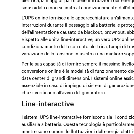
elettrica, la maggior parte delle fluttuazioni dell’ener
sinusoidale e non si limita al condizionamento dell’ali
L’UPS online
fornisce alle apparecchiature un’alimenta
interruzioni durante il passaggio alla batteria, e pro
dell’alimentazione causato da blackout, brownout, abb
Rispetto alle unità line-interactive, un vero UPS onlin
condizionamento della corrente elettrica, tempi di tras
variazione della tensione in uscita e una migliore sopp
Per la sua capacità di fornire sempre il massimo livello
conversione online
è la modalità di funzionamento de
data center di grandi dimensioni.
I sistemi online ass
essenziale in caso di impiego di sistemi di generazion
che si verificano all’avvio del generatore.
Line-interactive
I sistemi UPS line-interactive forniscono sia il condiz
ausiliaria a batteria. Questa tecnologia è particolarmen
mentre sono comuni le fluttuazioni dell’energia elettr