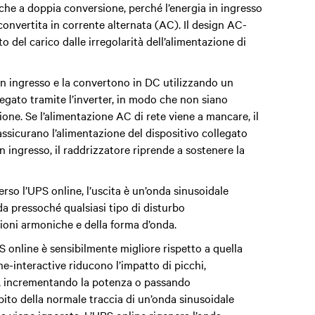
he a doppia conversione, perché l’energia in ingresso
convertita in corrente alternata (AC). Il design AC-
el carico dalle irregolarità dell’alimentazione di
in ingresso e la convertono in DC utilizzando un
legato tramite l’inverter,
in modo che non siano
zione
. Se l’alimentazione AC di rete viene a mancare,
il
 assicurano l’alimentazione
del dispositivo collegato
n ingresso, il raddrizzatore riprende a sostenere la
rso l’UPS online, l’uscita è un’onda sinusoidale
 da pressoché qualsiasi tipo di disturbo
sioni armoniche e della forma d’onda.
PS online è sensibilmente migliore rispetto a quella
ine-interactive riducono l’impatto di picchi,
ni, incrementando la potenza o passando
ambito della normale traccia di un’onda sinusoidale