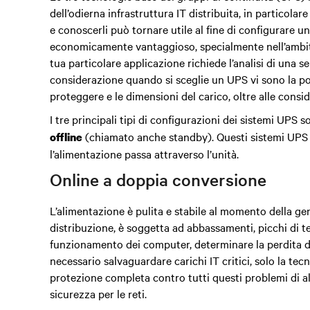
dell’odierna infrastruttura IT distribuita, in particolar
e conoscerli può tornare utile al fine di configurare u
economicamente vantaggioso, specialmente nell’ambito
tua particolare applicazione richiede l’analisi di una ser
considerazione quando si sceglie un UPS vi sono la pos
proteggere e le dimensioni del carico, oltre alle consid
I tre principali tipi di configurazioni dei sistemi UPS
so
(chiamato anche standby). Questi sistemi UPS v
offline
l’alimentazione passa attraverso l’unità.
Online a doppia conversione
L’alimentazione è pulita e stabile al momento della gen
distribuzione, è soggetta ad abbassamenti, picchi di te
funzionamento dei computer, determinare la perdita d
necessario salvaguardare carichi IT critici, solo la te
protezione completa contro tutti questi problemi di 
sicurezza per le reti.