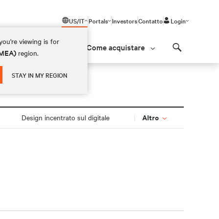
US/IT
Portals
Investors
Contatto
Login
ou're viewing is for
Come acquistare
(EMEA)
region.
Search
STAY IN MY REGION
Altro
Design incentrato sul digitale