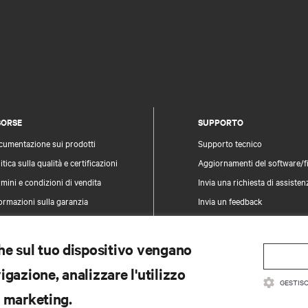
SORSE
SUPPORTO
cumentazione sui prodotti
Supporto tecnico
itica sulla qualità e certificazioni
Aggiornamenti del software/
mini e condizioni di vendita
Invia una richiesta di assisten
ormazioni sulla garanzia
Invia un feedback
vetti
Contatti
pa del sito
Registrazione prodotti
che sul tuo dispositivo vengano
Informazioni e sicurezza e dei
gazione, analizzare l'utilizzo
Segnala un problema di sicur
GESTISC
di marketing.