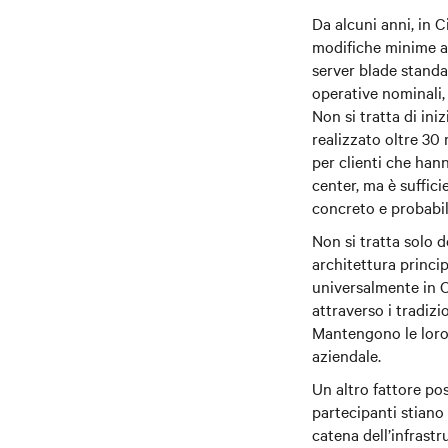
Da alcuni anni, in 
modifiche minime al
server blade standa
operative nominali, 
Non si tratta di ini
realizzato oltre 30 
per clienti che han
center, ma è suffici
concreto e probabi
Non si tratta solo 
architettura princi
universalmente in C
attraverso i tradizi
Mantengono le loro 
aziendale.
Un altro fattore po
partecipanti stiano
catena dell’infrastr