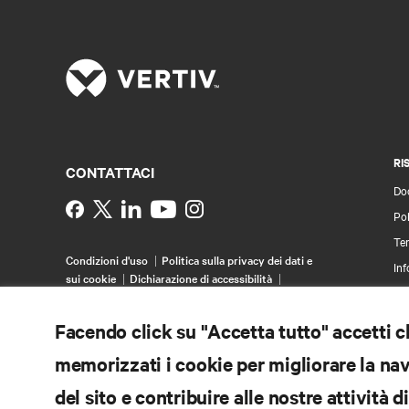
RI
CONTATTACI
Do
Instagram
Pol
Ter
Condizioni d'uso
Politica sulla privacy dei dati e
Inf
sui cookie
Dichiarazione di accessibilità
Bre
©
2026 Vertiv Group Corp. Tutti i diritti riservati.
Map
Facendo click su "Accetta tutto" accetti 
memorizzati i cookie per migliorare la navi
del sito e contribuire alle nostre attività 