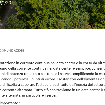
2/1/20
COMUNICAZIONI
imentazione in corrente continua nei data center è in corso da olt
gno della corrente continua nei data center è semplice: consente 
i di potenza tra la rete elettrica e i server, semplificando la cat
cendo i potenziali punti di errore. I sostenitori dell’alimentazio
ifficoltà a superare l’ostacolo costituito dall’inerzia del settor
in corrente alternata. Tutto ciò che troviamo in un data center è 
te alternata, in particolare i server.
 importante?