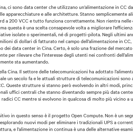
Cina, ci sono data center che utilizzano un’alimentazione in CC d
le apparecchiature e alle architetture. Stanno semplicemente a
rd a 200 VCC e tutto funziona correttamente. Non rientra nelle 
ma questa è una scelta consapevole volta a migliorare l’efficienza
ziative isolate o sperimentali, né di progetti-pilota. Negli ultimi an
milioni di dollari di fatturato nel campo dell’alimentazione in CC, 
no dei data center in Cina. Certo, è solo una frazione del mercato
ente per rilevare che l’interesse degli utenti nei confronti dell’al
lmente sta aumentando.
della Cina. Il settore delle telecomunicazioni ha adottato l’alime
pale un secolo fa e le attuali strutture di telecomunicazioni sono
C. Queste strutture si stanno però evolvendo in altri modi, prin
onali uffici centrali che stanno diventando sempre più data cente
radici CC mentre si evolvono in qualcosa di molto più vicino a 
sitivo in questo senso è il progetto Open Compute. Non è un segr
 esplorando nuovi modi per eliminare i tradizionali UPS a corrent
uttura, e l’alimentazione in continua è una delle alternative esami