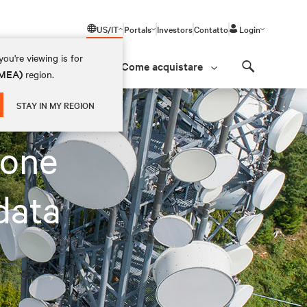
US/IT
Portals
Investors
Contatto
Login
ou're viewing is for
Come acquistare
(EMEA)
region.
Search
STAY IN MY REGION
ione
data