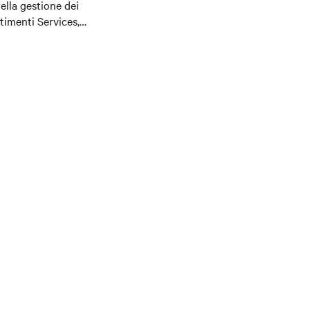
nella gestione dei
rtimenti Services,
 Scott è
center e del
e vite.