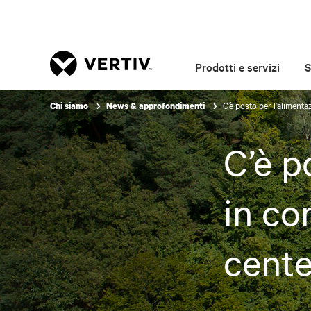
Prodotti e servizi
S
C’è posto per l’alimenta
Chi siamo
News & approfondimenti
C’è p
in co
cente