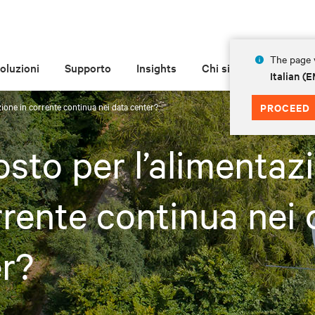
The page y
oluzioni
Supporto
Insights
Chi siamo
Italian 
zione in corrente continua nei data center?
PROCEED
osto per l’alimentaz
rrente continua nei 
r?