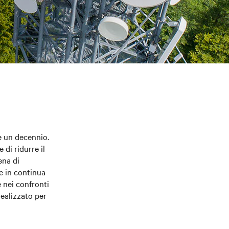
re un decennio.
di ridurre il
ena di
ne in continua
e nei confronti
realizzato per