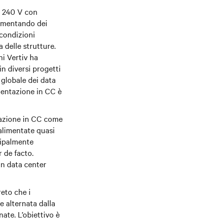
a 240 V con
limentando dei
condizioni
 delle strutture.
ni Vertiv ha
in diversi progetti
 globale dei data
imentazione in CC è
ntazione in CC come
 alimentate quasi
cipalmente
r de facto.
un data center
eto che i
e alternata dalla
nate. L’obiettivo è