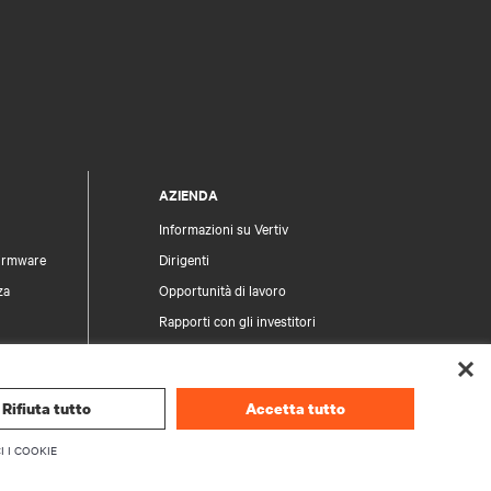
AZIENDA
Informazioni su Vertiv
firmware
Dirigenti
za
Opportunità di lavoro
Rapporti con gli investitori
Etica e conformità
Modello di Organizzazione, Gestione e
Controllo
Rifiuta tutto
Accetta tutto
 prodotti
Le tue scelte sulla privacy
ezza
I I COOKIE
Avvisi sulla privacy