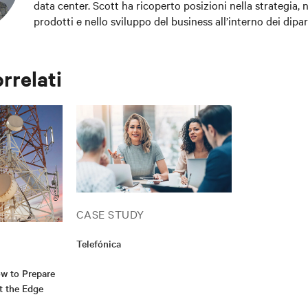
data center. Scott ha ricoperto posizioni nella strategia, 
prodotti e nello sviluppo del business all’interno dei dipa
DC Power/OSP e AC Power UPS durante i suoi 10 anni in Vertiv.
appassionato dell’industria delle telecomunicazioni/data 
potenziale di trasformazione della connettività sulle nostr
orrelati
CASE STUDY
Telefónica
w to Prepare
t the Edge