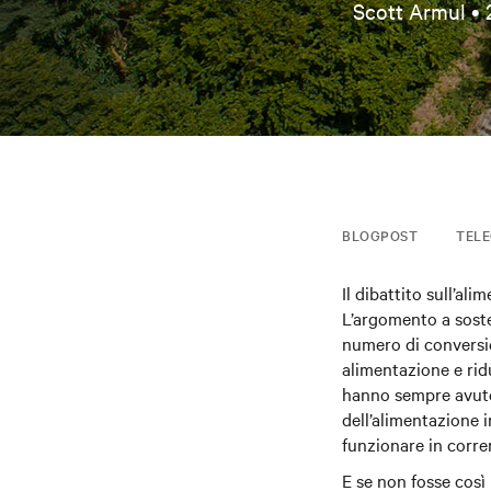
Scott Armul •
BLOGPOST
TELE
Il dibattito sull’al
L’argomento a soste
numero di conversion
alimentazione e ridu
hanno sempre avuto d
dell’alimentazione 
funzionare in corren
E se non fosse così