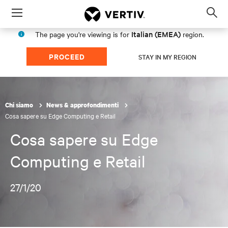
Menu
Op
sea
Italian (EMEA)
The page you're viewing is for
region.
mod
PROCEED
STAY IN MY REGION
Chi siamo
News & approfondimenti
Cosa sapere su Edge Computing e Retail
Cosa sapere su Edge
Computing e Retail
27/1/20