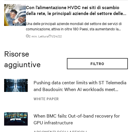
Con l’alimentazione HVDC nei siti di scambio
della rete, le principali aziende del settore delle
telecomunicazioni riducono le emissioni di
Una delle principali aziende mondiali del settore dei servizi di
anidride carbonica
comunicazione, attiva in oltre 180 Paesi, sta aumentando la
densità delle proprie reti per aumentare la capacità. Nel farlo,
2 min. Lettura
1/24/22
però, deve costruire una rete intelligente in modo da ridurre al
minimo i costi di produzione e massimizzare la disponibilità del
servizio, garantendo al tempo stesso la sostenibilità.
Risorse
aggiuntive
FILTRO
Pushing data center limits with ST Telemedia
and Baudouin: When AI workloads meet
outdated critical power infrastructure
WHITE PAPER
When BMC fails: Out-of-band recovery for
GPU infrastructure
ARGOMENTI DEGLI ARTICOLI