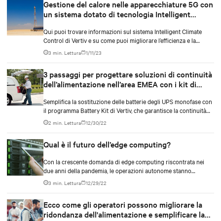
Gestione del calore nelle apparecchiature 5G con
un sistema dotato di tecnologia Intelligent
Climate Control
Qui puoi trovare informazioni sul sistema Intelligent Climate
Control di Vertiv e su come puoi migliorare l’efficienza e la
disponibilità nella tua azienda.
3 min. Lettura
1/11/23
3 passaggi per progettare soluzioni di continuità
dell’alimentazione nell’area EMEA con i kit di
batterie per UPS monofase
Semplifica la sostituzione delle batterie degli UPS monofase con
il programma Battery Kit di Vertiv, che garantisce la continuità
dell’alimentazione per i data center e i siti edge.
2 min. Lettura
12/30/22
Qual è il futuro dell’edge computing?
Con la crescente domanda di edge computing riscontrata nei
due anni della pandemia, le operazioni autonome stanno
iniziando a diventare realtà.
3 min. Lettura
12/29/22
Ecco come gli operatori possono migliorare la
ridondanza dell'alimentazione e semplificare la