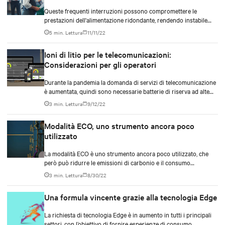
gestione dei siti Edge
Queste frequenti interruzioni possono compromettere le
prestazioni dell'alimentazione ridondante, rendendo instabile
l'attività; ma c’è un dispositivo che può aiutare a migliorare la
5 min. Lettura
11/11/22
situazione.
Ioni di litio per le telecomunicazioni:
Considerazioni per gli operatori
Durante la pandemia la domanda di servizi di telecomunicazione
è aumentata, quindi sono necessarie batterie di riserva ad alte
prestazioni per supportare l’attività e le esigenze degli utenti.
3 min. Lettura
9/12/22
Modalità ECO, uno strumento ancora poco
utilizzato
La modalità ECO è uno strumento ancora poco utilizzato, che
però può ridurre le emissioni di carbonio e il consumo
energetico delle infrastrutture.
3 min. Lettura
8/30/22
Una formula vincente grazie alla tecnologia Edge
La richiesta di tecnologia Edge è in aumento in tutti i principali
settori, con l’obiettivo di fornire esperienze di consumo