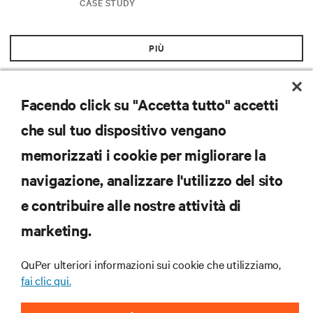
CASE STUDY
PIÙ
Facendo click su "Accetta tutto" accetti
che sul tuo dispositivo vengano
memorizzati i cookie per migliorare la
navigazione, analizzare l'utilizzo del sito
Iscriviti per scoprire le ultime tendenze
e contribuire alle nostre attività di
tecnologiche
marketing.
Ricevi aggiornamenti regolari sugli argomenti più
importanti del settore, con le discussioni più recenti
e gli approfondimenti degli esperti sulla gestione di
QuPer ulteriori informazioni sui cookie che utilizziamo,
data center e infrastrutture.
fai clic qui.
ISCRIVITI SUBITO