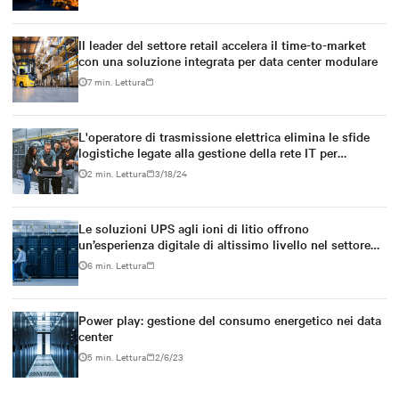
Il leader del settore retail accelera il time-to-market
con una soluzione integrata per data center modulare
7 min. Lettura
L'operatore di trasmissione elettrica elimina le sfide
logistiche legate alla gestione della rete IT per
migliorare la continuità operativa
2 min. Lettura
3/18/24
Le soluzioni UPS agli ioni di litio offrono
un’esperienza digitale di altissimo livello nel settore
sanitario
6 min. Lettura
Power play: gestione del consumo energetico nei data
center
5 min. Lettura
2/6/23