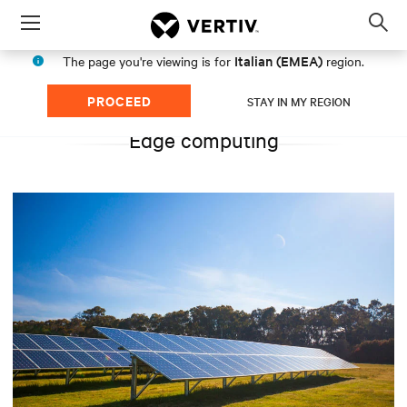
Menu
Op
sea
Italian (EMEA)
The page you're viewing is for
region.
mod
PROCEED
STAY IN MY REGION
Edge computing