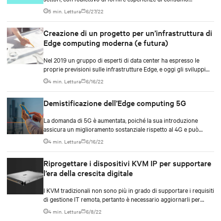
continuative, ed è probabile che nei prossimi anni questa
5 min. Lettura
6/27/22
richiesta sia destinata ad aumentare ulteriormente.
Creazione di un progetto per un’infrastruttura di
Edge computing moderna (e futura)
Nel 2019 un gruppo di esperti di data center ha espresso le
proprie previsioni sulle infrastrutture Edge, e oggi gli sviluppi
stanno rispettando quelle proiezioni.
4 min. Lettura
6/16/22
Demistificazione dell’Edge computing 5G
La domanda di 5G è aumentata, poiché la sua introduzione
assicura un miglioramento sostanziale rispetto al 4G e può
supportare un aumento della potenza di traffico pari a 100 volte
4 min. Lettura
6/16/22
e della velocità del 500%.
Riprogettare i dispositivi KVM IP per supportare
l’era della crescita digitale
I KVM tradizionali non sono più in grado di supportare i requisiti
di gestione IT remota, pertanto è necessario aggiornarli per
consentire una crescita costante dell’azienda.
4 min. Lettura
6/8/22