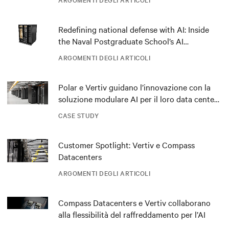
Redefining national defense with AI: Inside
the Naval Postgraduate School’s AI
infrastructure deployment
ARGOMENTI DEGLI ARTICOLI
Polar e Vertiv guidano l’innovazione con la
soluzione modulare AI per il loro data center
DRA01 in Norvegia
CASE STUDY
Customer Spotlight: Vertiv e Compass
Datacenters
ARGOMENTI DEGLI ARTICOLI
Compass Datacenters e Vertiv collaborano
alla flessibilità del raffreddamento per l’AI