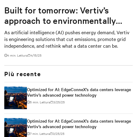
Built for tomorrow: Vertiv’s
approach to environmentally
responsible infrastructure
As artificial intelligence (AI) pushes energy demand, Vertiv
is engineering solutions that cut emissions, promote grid
independence, and rethink what a data center can be.
4 min. Lettura
4/15/25
Più recente
Optimized for AI: EdgeConneX’s data centers leverage
Vertiv’s advanced power technology
5 min. Lettura
3/25/25
Optimized for AI: EdgeConneX’s data centers leverage
Vertiv’s advanced power technology
7 min. Lettura
3/25/25