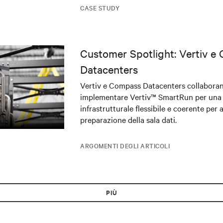
applicazioni di AI mission-critical.
CASE STUDY
Customer Spotlight: Vertiv e
Datacenters
Vertiv e Compass Datacenters collabora
implementare Vertiv™ SmartRun per una
infrastrutturale flessibile e coerente per 
preparazione della sala dati.
ARGOMENTI DEGLI ARTICOLI
PIÙ