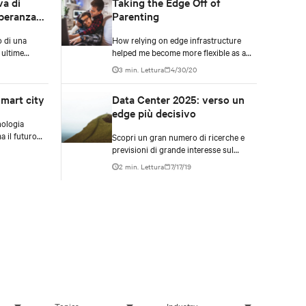
va di
Taking the Edge Off of
peranza
Parenting
o di una
How relying on edge infrastructure
 ultime
helped me become more flexible as a
ofondisce il
parent
3 min. Lettura
4/30/20
e su come il
sta
smart city
Data Center 2025: verso un
pandemie.
edge più decisivo
nologia
 il futuro
Scopri un gran numero di ricerche e
ell’AI.
previsioni di grande interesse sul
futuro del data center e sul perché
2 min. Lettura
7/17/19
l’edge acquisirà un ruolo ancora più
cruciale con l’avvento delle reti 5G.