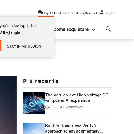
US/IT
Portals
Investors
Contatto
Login
ou're viewing is for
Come acquistare
(EMEA)
region.
Search
STAY IN MY REGION
Più recente
The Vertiv view: High-voltage DC
will power AI expansion
4 min. Lettura
10/27/25
Built for tomorrow: Vertiv’s
approach to environmentally