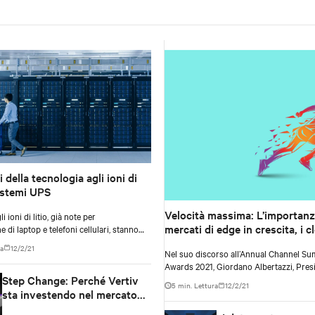
 della tecnologia agli ioni di
sistemi UPS
Velocità massima: L’importanz
i ioni di litio, già note per
mercati di edge in crescita, i c
e di laptop e telefoni cellulari, stanno
iamenti positivi nel settore dei sistemi
infrastrutture digitali per il ca
ra
12/2/21
Nel suo discorso all’Annual Channel Su
ruptible Power Supply).
Awards 2021, Giordano Albertazzi, Presi
Step Change: Perché Vertiv
Vertiv e Global Channel Leader in Europ
5 min. Lettura
12/2/21
Oriente e Africa, ha sottolineato l’impeg
sta investendo nel mercato
dell’azienda nei confronti dei suoi partne
dei data center modulari