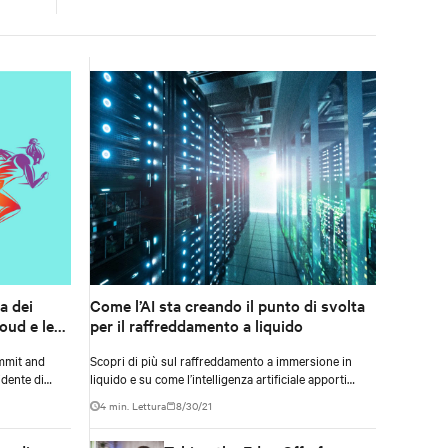
a dei
Come l’AI sta creando il punto di svolta
loud e le
per il raffreddamento a liquido
nale
mmit and
Scopri di più sul raffreddamento a immersione in
dente di
liquido e su come l’intelligenza artificiale apporti
a, Medio
cambiamenti significativi alle tecnologie di
4 min. Lettura
8/30/21
no
raffreddamento dei data center di oggi.
r di canale.