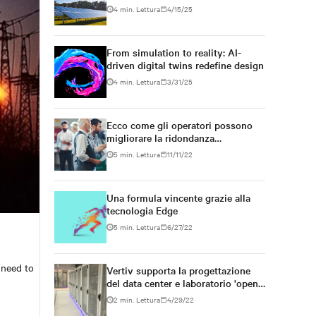
responsible infrastructure
4 min. Lettura
4/15/25
From simulation to reality: AI-
driven digital twins redefine design
4 min. Lettura
3/31/25
Ecco come gli operatori possono
migliorare la ridondanza
dell'alimentazione e semplificare la
5 min. Lettura
11/11/22
gestione dei siti Edge
Una formula vincente grazie alla
tecnologia Edge
5 min. Lettura
6/27/22
 need to
Vertiv supporta la progettazione
del data center e laboratorio 'open
access' dell'Università di Torino
2 min. Lettura
4/29/22
(UniTo)