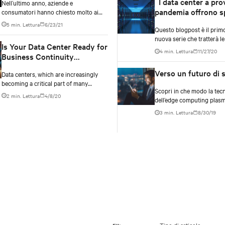
I data center a pro
Nell’ultimo anno, aziende e
pandemia offrono s
consumatori hanno chiesto molto ai
propri dati e alle proprie infrastrutture
per il futuro
5 min. Lettura
6/23/21
Questo blogpost è il prim
digitali e, in genere, hanno ottenuto i
nuova serie che tratterà le
risultati desiderati. Durante la
Is Your Data Center Ready for
ricerche di mercato e appr
pandemia di Covid-19 è aumentata la
4 min. Lettura
11/27/20
Business Continuity
report dell’Uptime Institut
richiesta informatica (per
Planning?
settore dei data center si 
videochiamate di lavoro, software per
Verso un futuro di 
Data centers, which are increasingly
preparando per le future 
la didattica a distanza o servizi di
becoming a critical part of many
streaming).
Scopri in che modo la tec
organizations, should be part of your
2 min. Lettura
4/8/20
dell’edge computing plasma
Business Continuity Planning. As we
delle smart city, dell’IoT e d
know, any minute of downtime in a
3 min. Lettura
8/30/19
data center can cost you thousands of
dollars in losses. Ensuring data center
continuity in the event of any
disruption is imperative.