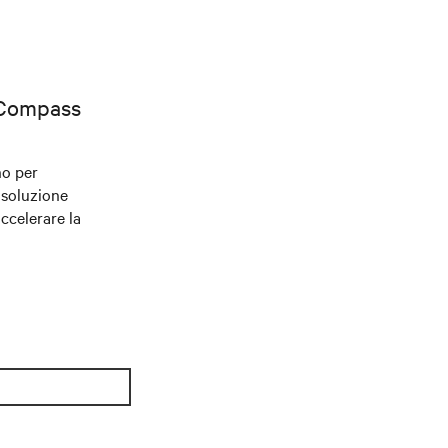
 Compass
no per
 soluzione
accelerare la