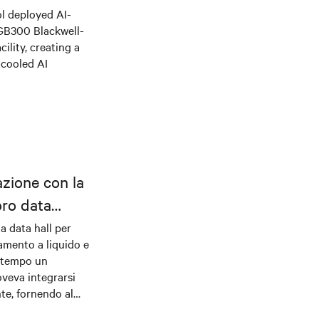
l deployed AI-
 GB300 Blackwell-
ility, creating a
-cooled AI
azione con la
oro data
la data hall per
damento a liquido e
ontempo un
veva integrarsi
nte, fornendo al
o robusti per