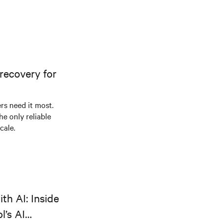
recovery for
s need it most.
he only reliable
cale.
th AI: Inside
l’s AI