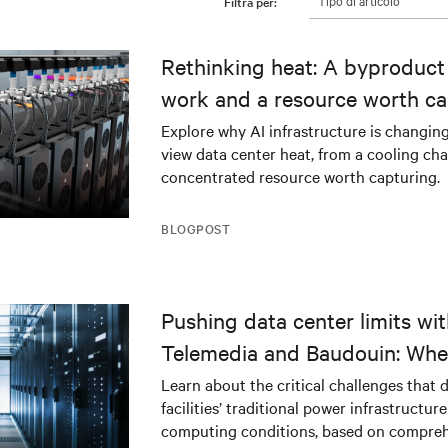
Tipo di articolo
Filtra per:
Rethinking heat: A byproduct 
work and a resource worth ca
Explore why AI infrastructure is changin
view data center heat, from a cooling cha
concentrated resource worth capturing.
BLOGPOST
Pushing data center limits wi
Telemedia and Baudouin: Whe
workloads meet outdated crit
Learn about the critical challenges that 
facilities’ traditional power infrastructur
infrastructure
computing conditions, based on compreh