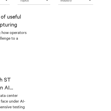
Topics
Industry
of useful
pturing
g how operators
llenge to a
th ST
n AI
ical power
data center
e face under AI-
ensive testing