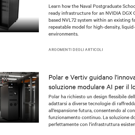
infrastructure deployment
Learn how the Naval Postgraduate Schoo
ready infrastructure for an NVIDIA DGX
based NVL72 system within an existing fac
repeatable model for high-density, liquid
environments.
ARGOMENTI DEGLI ARTICOLI
Polar e Vertiv guidano l’innov
soluzione modulare AI per il l
center DRA01 in Norvegia
Polar ha richiesto un design flessibile del
adattarsi a diverse tecnologie di raffred
all’espansione futura, consentendo al c
funzionamento continuo. La soluzione do
perfettamente con l’infrastruttura esiste
contempo alimentazione e raffreddament