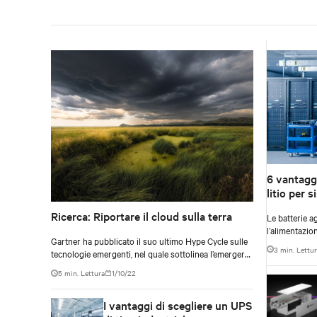
6 vantaggi
litio per 
Ricerca: Riportare il cloud sulla terra
Le batterie agl
l’alimentazion
Gartner ha pubblicato il suo ultimo Hype Cycle sulle
portando camb
3 min. Lettu
tecnologie emergenti, nel quale sottolinea l’emergere
UPS (Uninter
dei cosiddetti “cloud sovrani”, il risultato
5 min. Lettura
1/10/22
dell’incontro tra promessa tecnologica e realtà
geopolitica.
I vantaggi di scegliere un UPS