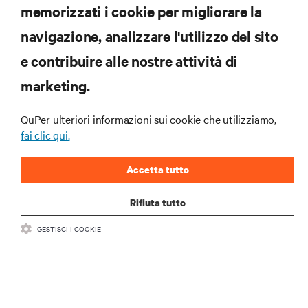
memorizzati i cookie per migliorare la
navigazione, analizzare l'utilizzo del sito
RISORSE
e contribuire alle nostre attività di
marketing.
SUPPORTO
QuPer ulteriori informazioni sui cookie che utilizziamo,
AZIENDA
fai clic qui.
Accetta tutto
Rifiuta tutto
CONTATTACI
GESTISCI I COOKIE
Insta
•
•
Condizioni d'uso
Politica sulla privacy dei dati e sui cookie