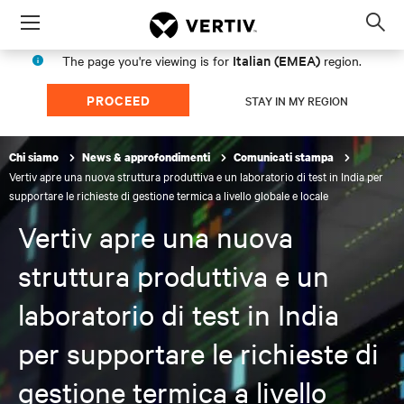
Menu
Op
sea
Italian (EMEA)
The page you're viewing is for
region.
mod
PROCEED
STAY IN MY REGION
Chi siamo
News & approfondimenti
Comunicati stampa
Vertiv apre una nuova struttura produttiva e un laboratorio di test in India per
supportare le richieste di gestione termica a livello globale e locale
Vertiv apre una nuova
struttura produttiva e un
laboratorio di test in India
per supportare le richieste di
gestione termica a livello