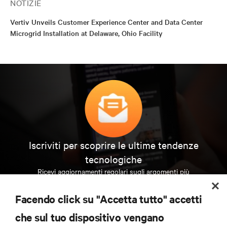
NOTIZIE
Vertiv Unveils Customer Experience Center and Data Center
Microgrid Installation at Delaware, Ohio Facility
Iscriviti per scoprire le ultime tendenze
tecnologiche
Ricevi aggiornamenti regolari sugli argomenti più
importanti del settore, con le discussioni più recenti
e gli approfondimenti degli esperti sulla gestione di
Facendo click su "Accetta tutto" accetti
data center e infrastrutture.
che sul tuo dispositivo vengano
ISCRIVITI SUBITO