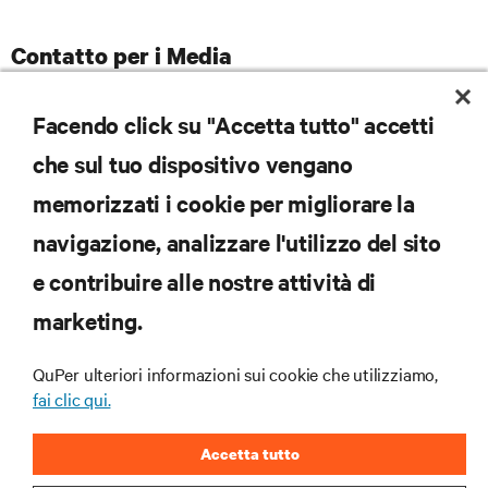
Contatto per i Media
Rosy Auricchio
Facendo click su "Accetta tutto" accetti
+ 39 335 8283393
Tel:
:
rauricchio@grandangolo.it
E-mail
che sul tuo dispositivo vengano
memorizzati i cookie per migliorare la
navigazione, analizzare l'utilizzo del sito
RISORSE
e contribuire alle nostre attività di
marketing.
SUPPORTO
QuPer ulteriori informazioni sui cookie che utilizziamo,
AZIENDA
fai clic qui.
Accetta tutto