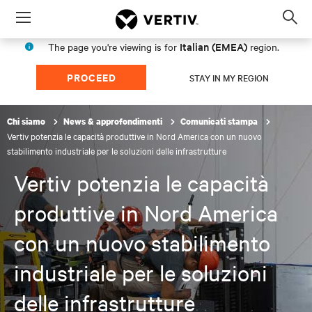
Menu
Op
sea
Italian (EMEA)
The page you're viewing is for
region.
mod
PROCEED
STAY IN MY REGION
Chi siamo
News & approfondimenti
Comunicati stampa
Vertiv potenzia le capacità produttive in Nord America con un nuovo
stabilimento industriale per le soluzioni delle infrastrutture
Vertiv potenzia le capacità
produttive in Nord America
con un nuovo stabilimento
industriale per le soluzioni
delle infrastrutture