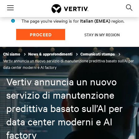
Menu
Op
sea
Italian (EMEA)
The page you're viewing is for
region.
mod
PROCEED
STAY IN MY REGION
Chi siamo
News & approfondimenti
Comunicati stampa
Vertiv annuncia un nuovo servizio di manutenzione predittiva basato sull’AI per
data center moderni e AI factory
Vertiv annuncia un nuovo
servizio di manutenzione
predittiva basato sull’AI per
data center moderni e AI
factory