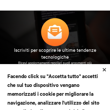
Iscriviti per scoprire le ultime tendenze
tecnologiche
Ricevi aggiornamenti regolari sugli argomenti più
importanti del settore, con le discussioni più recenti
e gli approfondimenti degli esperti sulla gestione di
Facendo click su "Accetta tutto" accetti
data center e infrastrutture.
che sul tuo dispositivo vengano
ISCRIVITI SUBITO
memorizzati i cookie per migliorare la
navigazione, analizzare l'utilizzo del sito
RISORSE