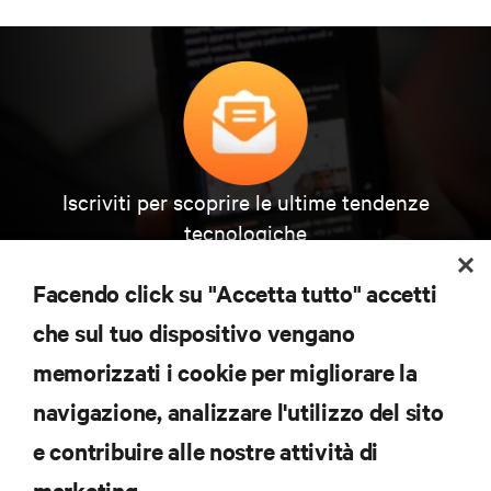
Iscriviti per scoprire le ultime tendenze
tecnologiche
Ricevi aggiornamenti regolari sugli argomenti più
importanti del settore, con le discussioni più recenti
Facendo click su "Accetta tutto" accetti
e gli approfondimenti degli esperti sulla gestione di
data center e infrastrutture.
che sul tuo dispositivo vengano
memorizzati i cookie per migliorare la
ISCRIVITI SUBITO
navigazione, analizzare l'utilizzo del sito
e contribuire alle nostre attività di
RISORSE
marketing.