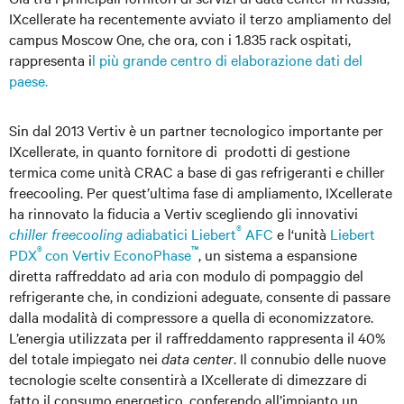
IXcellerate ha recentemente avviato il terzo ampliamento del
campus Moscow One, che ora, con i 1.835 rack ospitati,
rappresenta i
l più grande centro di elaborazione dati del
paese.
Sin dal 2013 Vertiv è un partner tecnologico importante per
IXcellerate, in quanto fornitore di prodotti di gestione
termica come unità CRAC a base di gas refrigeranti e chiller
freecooling. Per quest’ultima fase di ampliamento, IXcellerate
ha rinnovato la fiducia a Vertiv scegliendo gli innovativi
®
chiller freecooling
adiabatici Liebert
AFC
e l‘unità
Liebert
®
™
PDX
con Vertiv EconoPhase
, un sistema a espansione
diretta raffreddato ad aria con modulo di pompaggio del
refrigerante che, in condizioni adeguate, consente di passare
dalla modalità di compressore a quella di economizzatore.
L’energia utilizzata per il raffreddamento rappresenta il 40%
del totale impiegato nei
data center
. Il connubio delle nuove
tecnologie scelte consentirà a IXcellerate di dimezzare di
fatto il consumo energetico, conferendo all’impianto un