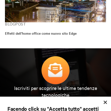
BLOGPOST
Effetti dell’home office come nuovo sito Edge
Iscriviti per scoprire le ultime tendenze
tecnologiche
Ricevi aggiornamenti regolari sugli argomenti più
importanti del settore, con le discussioni più recenti
Facendo click su "Accetta tutto" accetti
e gli approfondimenti degli esperti sulla gestione di