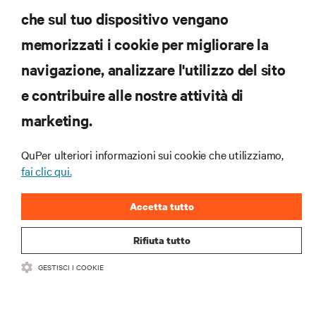
data center e infrastrutture.
che sul tuo dispositivo vengano
memorizzati i cookie per migliorare la
ISCRIVITI SUBITO
navigazione, analizzare l'utilizzo del sito
e contribuire alle nostre attività di
RISORSE
marketing.
SUPPORTO
QuPer ulteriori informazioni sui cookie che utilizziamo,
fai clic qui.
AZIENDA
Accetta tutto
Rifiuta tutto
GESTISCI I COOKIE
CONTATTACI
Insta