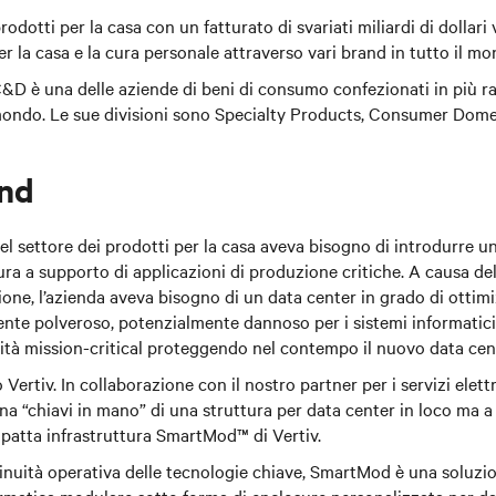
odotti per la casa con un fatturato di svariati miliardi di dollar
r la casa e la cura personale attraverso vari brand in tutto il mo
&D è una delle aziende di beni di consumo confezionati in più ra
l mondo. Le sue divisioni sono Specialty Products, Consumer Dom
nd
el settore dei prodotti per la casa aveva bisogno di introdurre 
ura a supporto di applicazioni di produzione critiche. A causa del
ione, l’azienda aveva bisogno di un data center in grado di ottimi
ente polveroso, potenzialmente dannoso per i sistemi informatic
tà mission-critical proteggendo nel contempo il nuovo data cen
o Vertiv. In collaborazione con il nostro partner per i servizi elett
na “chiavi in mano” di una struttura per data center in loco ma a
patta infrastruttura SmartMod™ di Vertiv.
nuità operativa delle tecnologie chiave, SmartMod è una soluzi