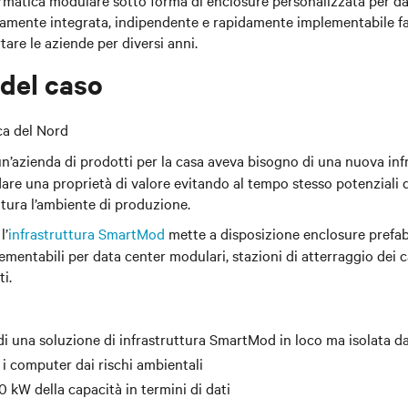
formatica modulare sotto forma di enclosure personalizzata per dat
amente integrata, indipendente e rapidamente implementabile fac
are le aziende per diversi anni.
 del caso
a del Nord
n’azienda di prodotti per la casa aveva bisogno di una nuova infr
are una proprietà di valore evitando al tempo stesso potenziali 
atura l’ambiente di produzione.
l’
infrastruttura SmartMod
mette a disposizione enclosure prefabb
mentabili per data center modulari, stazioni di atterraggio dei c
ti.
di una soluzione di infrastruttura SmartMod in loco ma isolata da
 i computer dai rischi ambientali
 kW della capacità in termini di dati