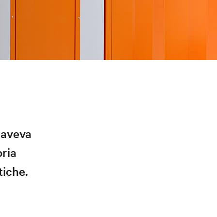
a aveva
pria
tiche.