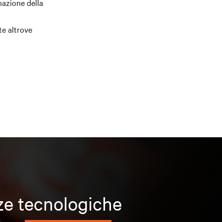
inazione della
te altrove
nze tecnologiche