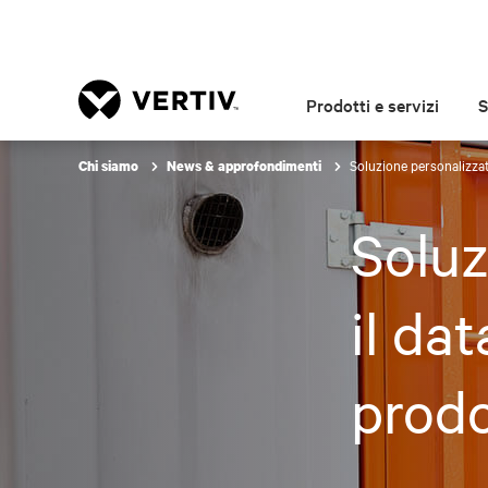
Prodotti e servizi
S
Soluzione personalizzata
Chi siamo
News & approfondimenti
Soluz
il da
prodo