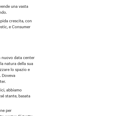
i vende una vasta
ndo.
pida crescita, con
estic, e Consumer
un nuovo data center
la natura della sua
zzare lo spazio e
i. Doveva
ter.
rici, abbiamo
 sé stante, basata
one per