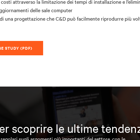
costi attraverso la limitazione dei tempi di installazione e l’elim
aggiornamenti delle sale computer
di una progettazione che C&D può facilmente riprodurre più vol
SE STUDY (PDF)
 per scoprire le ultime tende
regolari sugli argomenti più importanti del settore, con le