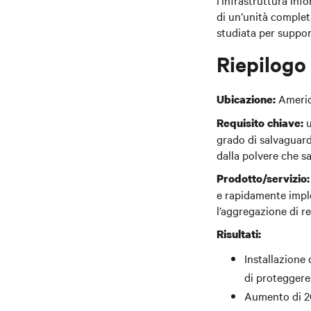
l’infrastruttura in
di un’unità complet
studiata per support
Riepilogo
Americ
Ubicazione:
u
Requisito chiave:
grado di salvaguard
dalla polvere che s
Prodotto/servizio:
e rapidamente imple
l’aggregazione di re
Risultati:
Installazione 
di proteggere
Aumento di 20