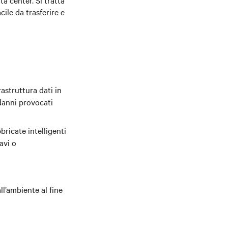
a center. Si tratta
ile da trasferire e
astruttura dati in
danni provocati
ricate intelligenti
avi o
ll’ambiente al fine