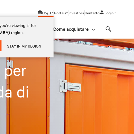
US/IT
Portals
Investors
Contatto
Login
ou're viewing is for
Come acquistare
(EMEA)
region.
Search
STAY IN MY REGION
 per
da di