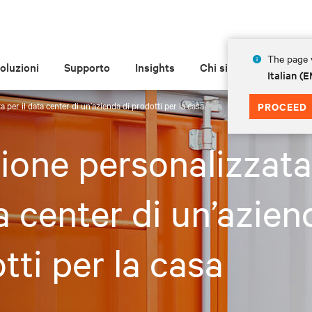
The page y
oluzioni
Supporto
Insights
Chi siamo
Italian 
 per il data center di un’azienda di prodotti per la casa
PROCEED
ione personalizzata
ta center di un’azien
tti per la casa