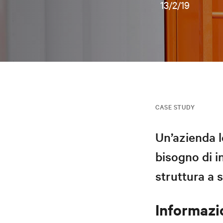
13/2/19
CASE STUDY
Un’azienda l
bisogno di i
struttura a 
Informazio