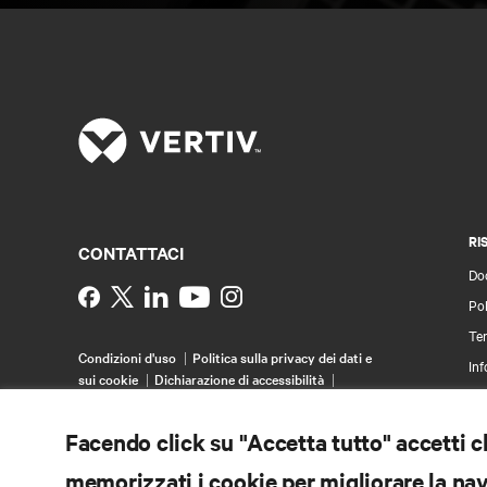
RI
CONTATTACI
Do
Instagram
Pol
Ter
Condizioni d'uso
Politica sulla privacy dei dati e
Inf
sui cookie
Dichiarazione di accessibilità
Bre
©
2026 Vertiv Group Corp. Tutti i diritti riservati.
Map
Facendo click su "Accetta tutto" accetti 
memorizzati i cookie per migliorare la navi