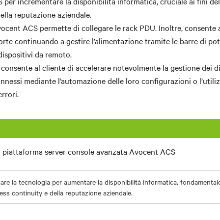
er incrementare la disponibilità informatica, cruciale ai fini de
della reputazione aziendale.
ocent ACS permette di collegare le rack PDU. Inoltre, consente a
orte continuando a gestire l’alimentazione tramite le barre di po
 dispositivi da remoto.
onsente al cliente di accelerare notevolmente la gestione dei di
nnessi mediante l’automazione delle loro configurazioni o l’utiliz
errori.
piattaforma server console avanzata Avocent ACS
zzare la tecnologia per aumentare la disponibilità informatica, fondamentale 
ess continuity e della reputazione aziendale.