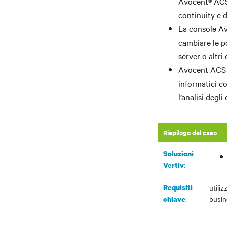
Avocent® ACS p
continuity e 
La console Av
cambiare le p
server o altri
Avocent ACS c
informatici co
l’analisi degli 
Riepilogo del caso
Soluzioni
:
Vertiv
Requisiti
utili
:
busin
chiave