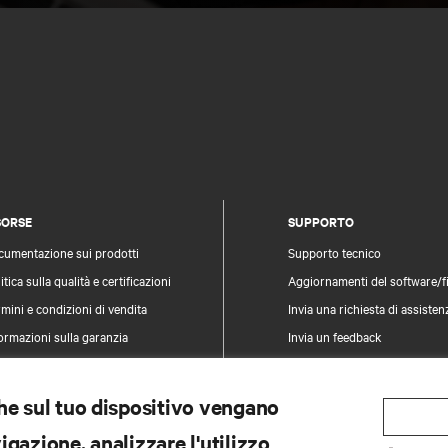
SORSE
SUPPORTO
cumentazione sui prodotti
Supporto tecnico
itica sulla qualità e certificazioni
Aggiornamenti del software/
mini e condizioni di vendita
Invia una richiesta di assisten
ormazioni sulla garanzia
Invia un feedback
vetti
Contatti
pa del sito
Registrazione prodotti
che sul tuo dispositivo vengano
Informazioni e sicurezza e dei
gazione, analizzare l'utilizzo