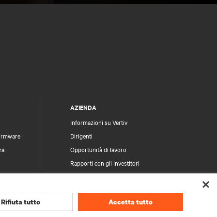
AZIENDA
Informazioni su Vertiv
firmware
Dirigenti
za
Opportunità di lavoro
Rapporti con gli investitori
Etica e conformità
Modello di Organizzazione, Gestione e
Controllo
Rifiuta tutto
Accetta tutto
 prodotti
Le tue scelte sulla privacy