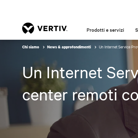
Prodotti e servizi
S
Un Internet Service Prov
Chi siamo
News & approfondimenti
Un Internet Serv
center remoti co