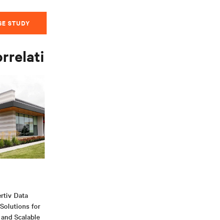
SE STUDY
orrelati
rtiv Data
 Solutions for
 and Scalable