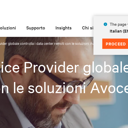
The page y
oluzioni
Supporto
Insights
Chi siamo
Italian 
ider globale controlla i data center remoti con le soluzioni Avocent di Vertiv
PROCEED
ice Provider globale
n le soluzioni Avoce