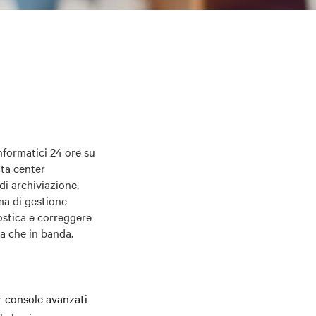
nformatici 24 ore su
ata center
di archiviazione,
ma di gestione
ostica e correggere
da che in banda.
er console avanzati