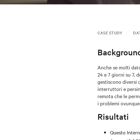
CASE STUDY
DA
Backgroun
Anche se molti data
24 e 7 giorni su 7,
gestiscono diversi c
interruttori e persi
remota che le perme
i problemi ovunque 
Risultati
Questo Interne