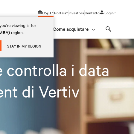
US/IT
Portals
Investors
Contatto
Login
ou're viewing is for
Come acquistare
(EMEA)
region.
Search
STAY IN MY REGION
 controlla i data
nt di Vertiv