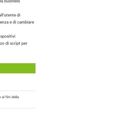
lla business
ll’utente di
tenza e di cambiare
spositivi
zo di script per
ai fini della