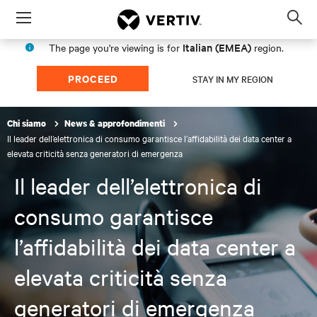
Menu
Op
sea
Italian (EMEA)
The page you're viewing is for
region.
mod
PROCEED
STAY IN MY REGION
Chi siamo
News & approfondimenti
Il leader dell’elettronica di consumo garantisce l’affidabilità dei data center a
elevata criticità senza generatori di emergenza
Il leader dell’elettronica di
consumo garantisce
l’affidabilità dei data center a
elevata criticità senza
generatori di emergenza