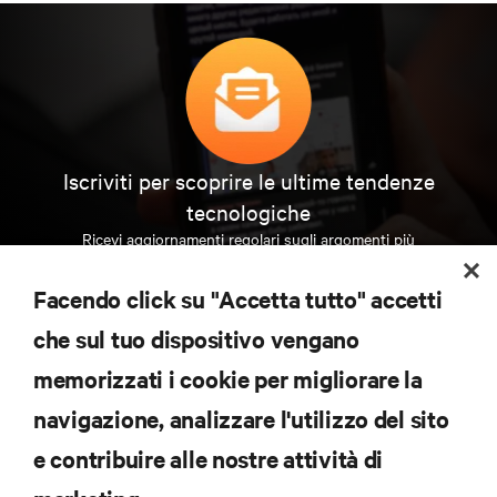
Iscriviti per scoprire le ultime tendenze
tecnologiche
Ricevi aggiornamenti regolari sugli argomenti più
importanti del settore, con le discussioni più recenti
e gli approfondimenti degli esperti sulla gestione di
Facendo click su "Accetta tutto" accetti
data center e infrastrutture.
che sul tuo dispositivo vengano
ISCRIVITI SUBITO
memorizzati i cookie per migliorare la
navigazione, analizzare l'utilizzo del sito
RISORSE
e contribuire alle nostre attività di