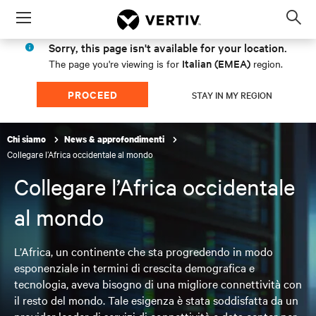
Menu
Op
sea
Sorry, this page isn't available for your location.
mod
Italian (EMEA)
The page you're viewing is for
region.
PROCEED
STAY IN MY REGION
Chi siamo
News & approfondimenti
Collegare l’Africa occidentale al mondo
Collegare l’Africa occidentale
al mondo
L’Africa, un continente che sta progredendo in modo
esponenziale in termini di crescita demografica e
tecnologia, aveva bisogno di una migliore connettività con
il resto del mondo. Tale esigenza è stata soddisfatta da un