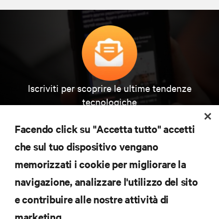
Iscriviti per scoprire le ultime tendenze
tecnologiche
Ricevi aggiornamenti regolari sugli argomenti più
importanti del settore, con le discussioni più recenti
Facendo click su "Accetta tutto" accetti
e gli approfondimenti degli esperti sulla gestione di
data center e infrastrutture.
che sul tuo dispositivo vengano
memorizzati i cookie per migliorare la
ISCRIVITI SUBITO
navigazione, analizzare l'utilizzo del sito
e contribuire alle nostre attività di
RISORSE
marketing.