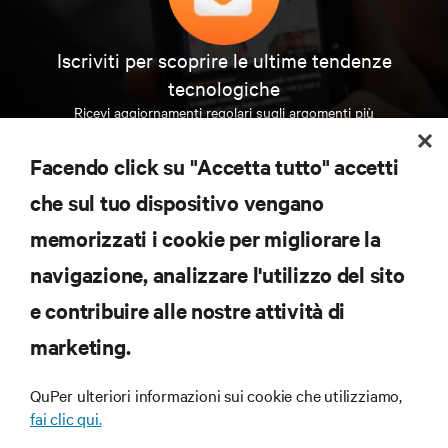
Iscriviti per scoprire le ultime tendenze
tecnologiche
Ricevi aggiornamenti regolari sugli argomenti più
importanti del settore, con le discussioni più recenti
e gli approfondimenti degli esperti sulla gestione di
Facendo click su "Accetta tutto" accetti
data center e infrastrutture.
che sul tuo dispositivo vengano
ISCRIVITI SUBITO
memorizzati i cookie per migliorare la
navigazione, analizzare l'utilizzo del sito
RISORSE
e contribuire alle nostre attività di
marketing.
SUPPORTO
QuPer ulteriori informazioni sui cookie che utilizziamo,
AZIENDA
fai clic qui.