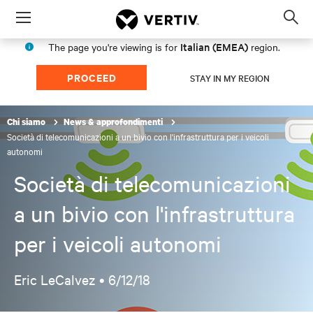
Menu
Op
sea
Italian (EMEA)
The page you're viewing is for
region.
mod
PROCEED
STAY IN MY REGION
Chi siamo
News & approfondimenti
Società di telecomunicazioni a un bivio con l'infrastruttura per i veicoli
autonomi
Società di telecomunicazioni
a un bivio con l'infrastruttura
per i veicoli autonomi
Eric LeCalvez •
6/12/18