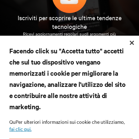
Iscriviti per scoprire le ultime tendenze
tecnologiche
Ricevi aggiornamenti regolari sugli argomenti più
importanti del settore, con le discussioni più recenti
e gli approfondimenti degli esperti sulla gestione di
Facendo click su "Accetta tutto" accetti
data center e infrastrutture.
che sul tuo dispositivo vengano
ISCRIVITI SUBITO
memorizzati i cookie per migliorare la
navigazione, analizzare l'utilizzo del sito
RISORSE
e contribuire alle nostre attività di
marketing.
SUPPORTO
QuPer ulteriori informazioni sui cookie che utilizziamo,
AZIENDA
fai clic qui.