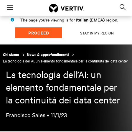
Menu
Op
sea
Italian (EMEA)
The page you're viewing is for
region.
mod
PROCEED
STAY IN MY REGION
Chi siamo
News & approfondimenti
La tecnologia dell’AI: un elemento fondamentale per la continuità dei data center
La tecnologia dell’AI: un
elemento fondamentale per
la continuità dei data center
Francisco Sales •
11/1/23