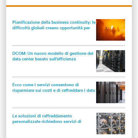
attenzione alle relazioni di lungo termine con i clienti.
Pianificazione della business continuity: le
difficoltà globali creano opportunità per
uno stress test
DCOM: Un nuovo modello di gestione dei
data center basato sull’efficienza
energetica e sulla conoscenza
Ecco come i servizi consentono di
risparmiare sui costi e di raffreddare i data
center in modo più efficace ed efficiente
Le soluzioni di raffreddamento
personalizzate richiedono servizi di
raffreddamento industriale personalizzati