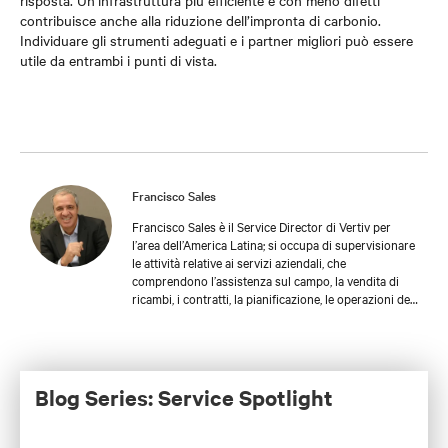
risposta. Un’infrastruttura più efficiente e con meno difetti
contribuisce anche alla riduzione dell’impronta di carbonio.
Individuare gli strumenti adeguati e i partner migliori può essere
utile da entrambi i punti di vista.
Francisco Sales
Francisco Sales è il Service Director di Vertiv per
l’area dell’America Latina; si occupa di supervisionare
le attività relative ai servizi aziendali, che
comprendono l’assistenza sul campo, la vendita di
ricambi, i contratti, la pianificazione, le operazioni del
centro per le relazioni con i clienti, l’assistenza
tecnica e la formazione. Con oltre 30 anni di
esperienza nella fornitura di servizi per applicazioni
mission-critical, si è occupato di settori specializzati
come quello sanitario e quello delle
Blog Series: Service Spotlight
telecomunicazioni. Francisco è entrato in Vertiv nel
2016 e ha contribuito in modo significativo alla
crescita sostenibile dell’azienda, con particolare