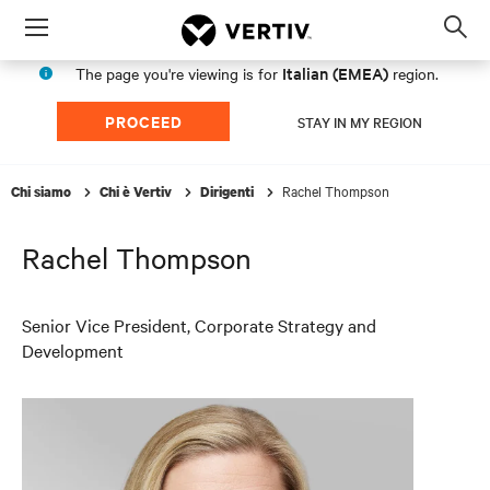
Menu
Op
sea
Italian (EMEA)
The page you're viewing is for
region.
mod
PROCEED
STAY IN MY REGION
Rachel Thompson
Chi siamo
Chi è Vertiv
Dirigenti
Rachel Thompson
Senior Vice President, Corporate Strategy and
Development