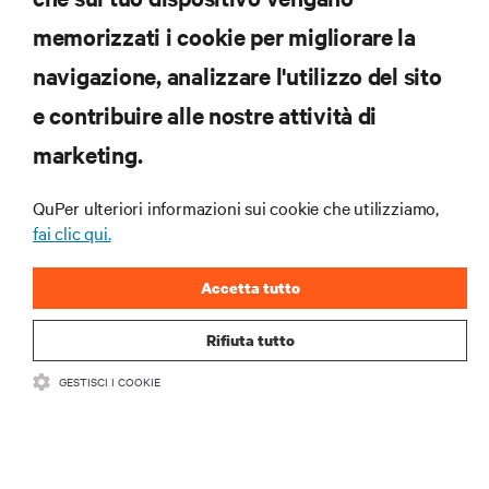
ISCRIVITI SUBITO
memorizzati i cookie per migliorare la
navigazione, analizzare l'utilizzo del sito
RISORSE
e contribuire alle nostre attività di
marketing.
SUPPORTO
QuPer ulteriori informazioni sui cookie che utilizziamo,
AZIENDA
fai clic qui.
Accetta tutto
Rifiuta tutto
CONTATTACI
GESTISCI I COOKIE
Insta
•
•
Condizioni d'uso
Politica sulla privacy dei dati e sui cookie