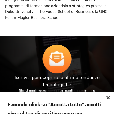
programmi di formazione aziendale e strategica presso la
Duke University – The Fuqua School of Business e la UNC
Kenan-Flagler Business School.
Iscriviti per scoprire le ultime tendenze
tecnologiche
Ricevi aggiornamenti regolari sugli argomenti più
importanti del settore, con le discussioni più recenti
e gli approfondimenti degli esperti sulla gestione di
Facendo click su "Accetta tutto" accetti
data center e infrastrutture.
che sul tuo dispositivo vengano