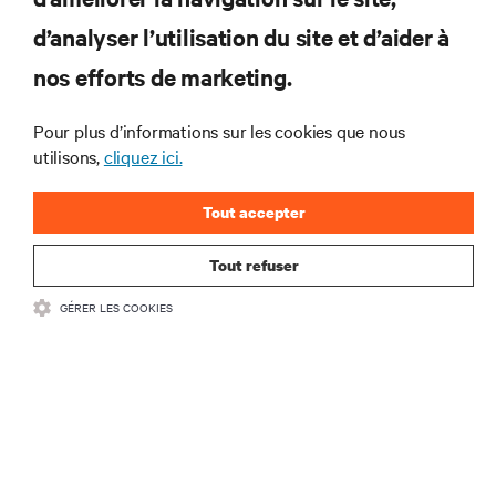
d’analyser l’utilisation du site et d’aider à
nos efforts de marketing.
Solution d’intérêt
Pour plus d’informations sur les cookies que nous
AC Power (Large)
utilisons,
cliquez ici.
AC Power (Small)
Tout accepter
DC Power
Energy Storage
Tout refuser
Integrated Solutions
GÉRER LES COOKIES
IT Management
Power Distribution
Power Switching & Controls
Racks & Enclosures
Services