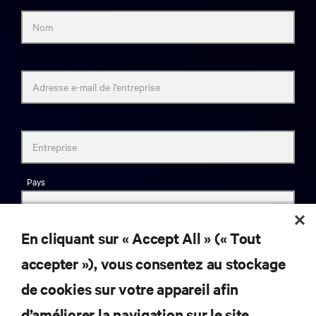
Nom
Adresse e-mail de l’entreprise
Entreprise
Pays
En cliquant sur « Accept All » (« Tout
accepter »), vous consentez au stockage
Fonction
de cookies sur votre appareil afin
Secteur
d’améliorer la navigation sur le site,