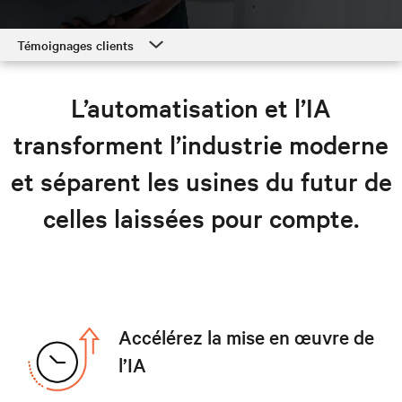
Témoignages clients
Témoignages clients
L’automatisation et l’IA
Solutions pour la fabrication
transforment l’industrie moderne
Ressources
et séparent les usines du futur de
Explorer les solutions pour la fabrication
celles laissées pour compte.
Accélérez la mise en œuvre de
l’IA