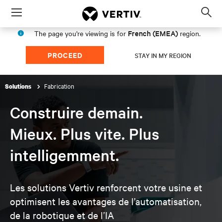
Menu
Op
sea
French (EMEA)
The page you're viewing is for
region.
mod
PROCEED
STAY IN MY REGION
Fabrication
Solutions
Construire demain.
Mieux. Plus vite. Plus
intelligemment.
Les solutions Vertiv renforcent votre usine et
optimisent les
avantages de l’automatisation,
de la robotique et de l’IA