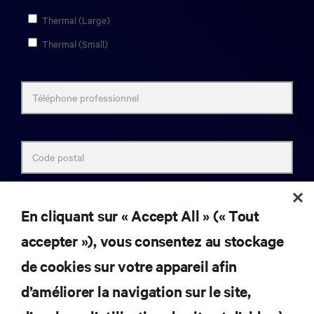
Thermal (Large)
Thermal (Small)
Téléphone professionnel
Code postal
En cliquant sur « Accept All » (« Tout
Commentaires
accepter »), vous consentez au stockage
de cookies sur votre appareil afin
consentement à l’avis de confidentialité
d’améliorer la navigation sur le site,
Après avoir reçu et lu le présent
avis de confidentialité
sur le
traitement des données à caractère personnel, je consens au :