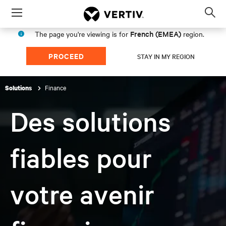
Menu
Op
sea
French (EMEA)
The page you're viewing is for
region.
mod
PROCEED
STAY IN MY REGION
Finance
Solutions
Des solutions
fiables pour
votre avenir