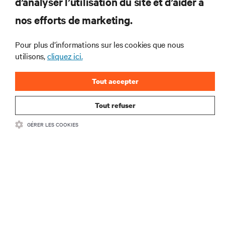
d’analyser l’utilisation du site et d’aider à
nos efforts de marketing.
Le traitement de mes données personnelles à des fins de
marketing, y compris être informé par e-mail des
Pour plus d’informations sur les cookies que nous
tendances, événements, offres et lancements de produits
utilisons,
cliquez ici.
du secteur.
Tout accepter
envoyer
Tout refuser
GÉRER LES COOKIES