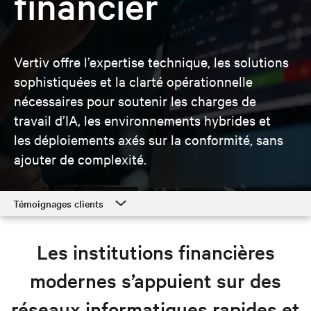
financier
Vertiv offre l’expertise technique, les solutions
sophistiquées et la clarté opérationnelle
nécessaires pour soutenir les charges de
travail d’IA, les environnements hybrides et
les déploiements axés sur la conformité, sans
ajouter de complexité.
Témoignages clients
Témoignages clients
Les institutions financières
Solutions pour la Finance
modernes s’appuient sur des
Ressources
réseaux informatiques rapides et
Explorer les solutions pour la Finance