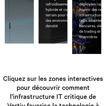
refroidissement par air, liquide ou
déployées rapi
hybride et converties sur le
fournir des ress
terrain pour répondre aux besoins
infrastructure 
des environnements à haute
taille adaptée 
densité
bancaires, siège
de trading et au
financières
Cliquez sur les zones interactives
pour découvrir comment
l’infrastructure IT critique de
Vertiv favorise la technologie à