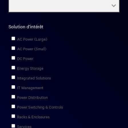
Solution d’intérêt
AC Power (Large)
AC Power (Small)
DC Power
Energy Storage
Integrated Solutions
IT Management
Power Distribution
Power Switching & Controls
Racks & Enclosures
Services