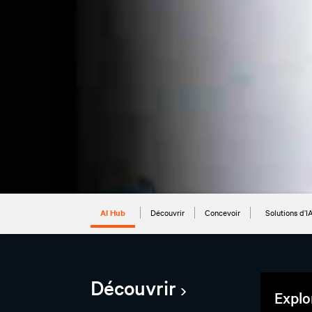
AI Hub
Découvrir
Concevoir
Solutions d’I
Découvrir
Explor