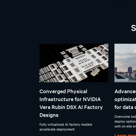
S
Converged Physical
Advance
Infrastructure for NVIDIA
optimiza
Vera Rubin DSX AI Factory
for data 
Designs
Overcome toda
deploy optimi
Fully virtualized AI factory models
with on-site e
accelerate deployment
Learn mo