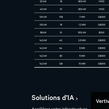
20 kW
18
360 kW
H100
40 kW
10
360 kW
H100
130 kW
108
7 MW
GB200
130 kW
18
1,2 MW
GB200
58 kW
10
500 kW
B200
142 kW
40
2,5 MW
GB300
142 kW
64
5 MW
GB300
142 kW
80
5 MW
GB300
142 kW
128
10 MW
GB300
Solutions d’IA
Verti
Accélérez votre infrastructure