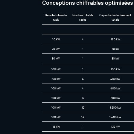
Conceptions chiffrables optimisées p
Densité totale du
Nombre total de
Capacité de déploiement
rack
racks
totale
40 kW
4
160 kW
70 kW
1
70 kW
80 kW
1
80 kW
100 kW
1
100 kW
100 kW
4
400 kW
100 kW
4
400 kW
100 kW
5
500 kW
100 kW
12
1 200 kW
100 kW
14
1 400 kW
115 kW
1
132 kW