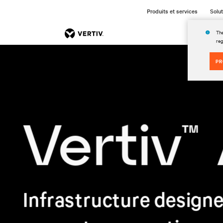
Produits et services
Solu
The
reg
P