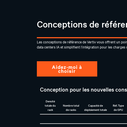
Conceptions de référ
Les conceptions de référence de Vertiv vous offrent un poin
data centers IA et simplifient l’intégration pour les charges 
Aidez-moi à
choisir
Conception pour les nouvelles cons
Densité
totale du
Nombre total
Capacité de
Réf. Type
rack
de racks
déploiement totale
de GPU